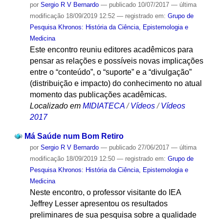
por
Sergio R V Bernardo
—
publicado
10/07/2017
—
última
modificação
18/09/2019 12:52
— registrado em:
Grupo de
Pesquisa Khronos: História da Ciência, Epistemologia e
Medicina
Este encontro reuniu editores acadêmicos para
pensar as relações e possíveis novas implicações
entre o “conteúdo”, o “suporte” e a “divulgação”
(distribuição e impacto) do conhecimento ​no atual
momento das publicações acadêmicas.
Localizado em
MIDIATECA
/
Vídeos
/
Vídeos
2017
Má Saúde num Bom Retiro
por
Sergio R V Bernardo
—
publicado
27/06/2017
—
última
modificação
18/09/2019 12:50
— registrado em:
Grupo de
Pesquisa Khronos: História da Ciência, Epistemologia e
Medicina
Neste encontro, o professor visitante do IEA
Jeffrey Lesser apresentou os resultados
preliminares de sua pesquisa sobre a qualidade