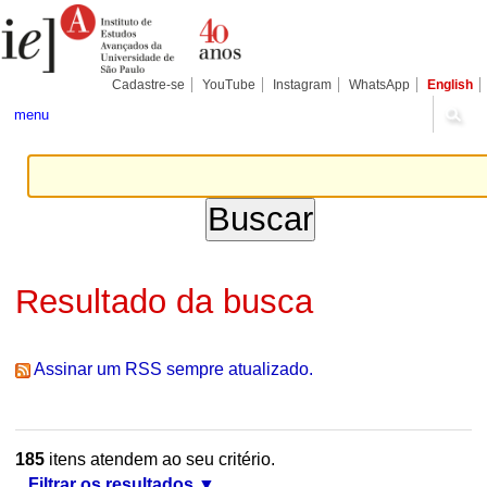
Ir
Ferramentas
Seções
para
Pessoais
o
conteúdo.
|
Cadastre-se
YouTube
Instagram
WhatsApp
English
Ir
para
menu
a
navegação
Resultado da busca
Assinar um RSS sempre atualizado.
185
itens atendem ao seu critério.
Filtrar os resultados