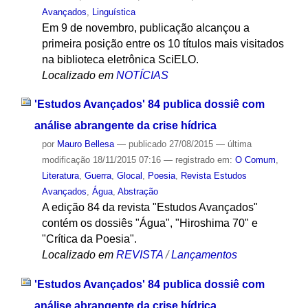
Avançados
,
Linguística
Em 9 de novembro, publicação alcançou a
primeira posição entre os 10 títulos mais visitados
na biblioteca eletrônica SciELO.
Localizado em
NOTÍCIAS
'Estudos Avançados' 84 publica dossiê com
análise abrangente da crise hídrica
por
Mauro Bellesa
—
publicado
27/08/2015
—
última
modificação
18/11/2015 07:16
— registrado em:
O Comum
,
Literatura
,
Guerra
,
Glocal
,
Poesia
,
Revista Estudos
Avançados
,
Água
,
Abstração
A edição 84 da revista "Estudos Avançados"
contém os dossiês "Água", "Hiroshima 70" e
"Crítica da Poesia".
Localizado em
REVISTA
/
Lançamentos
'Estudos Avançados' 84 publica dossiê com
análise abrangente da crise hídrica