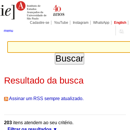
Ir
Ferramentas
Seções
para
Pessoais
o
conteúdo.
|
Cadastre-se
YouTube
Instagram
WhatsApp
English
Ir
para
menu
a
navegação
Resultado da busca
Assinar um RSS sempre atualizado.
203
itens atendem ao seu critério.
Filtrar os resultados