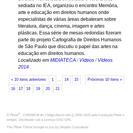
sediada no IEA, organizou o encontro Memória,
arte e educação em direitos humanos onde
especialistas de várias áreas debateram sobre
literatura, dança, cinema, imagem e artes
plásticas. Essa série de mesas-redondas fizeram
parte do projeto Cartografia de Direitos Humanos
de São Paulo que discutiu o papel das artes na
educação em direitos humanos.
Localizado em
MIDIATECA
/
Vídeos
/
Vídeos
2014
« 10 itens anteriores
1
…
14
15
Próximos 10 itens »
16
17
18
19
20
21
®
O
Plone
- CMS/WCM de Código Aberto
tem
©
2000-2026 pela
Fundação Plone
e
amigos. Distribuído sob a
Licença GNU GPL
.
This Plone Theme brought to you by
Simples Consultoria
.