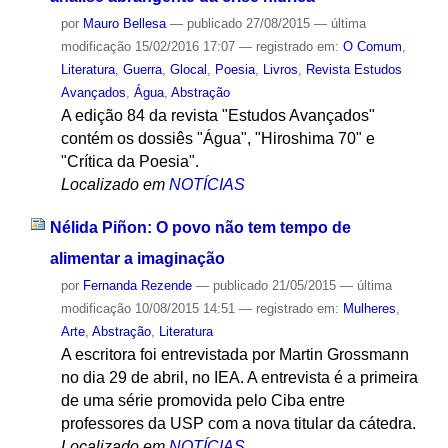
por
Mauro Bellesa
—
publicado
27/08/2015
—
última
modificação
15/02/2016 17:07
— registrado em:
O Comum
,
Literatura
,
Guerra
,
Glocal
,
Poesia
,
Livros
,
Revista Estudos
Avançados
,
Água
,
Abstração
A edição 84 da revista "Estudos Avançados"
contém os dossiês "Água", "Hiroshima 70" e
"Crítica da Poesia".
Localizado em
NOTÍCIAS
Nélida Piñon: O povo não tem tempo de
alimentar a imaginação
por
Fernanda Rezende
—
publicado
21/05/2015
—
última
modificação
10/08/2015 14:51
— registrado em:
Mulheres
,
Arte
,
Abstração
,
Literatura
A escritora foi entrevistada por Martin Grossmann
no dia 29 de abril, no IEA. A entrevista é a primeira
de uma série promovida pelo Ciba entre
professores da USP com a nova titular da cátedra.
Localizado em
NOTÍCIAS