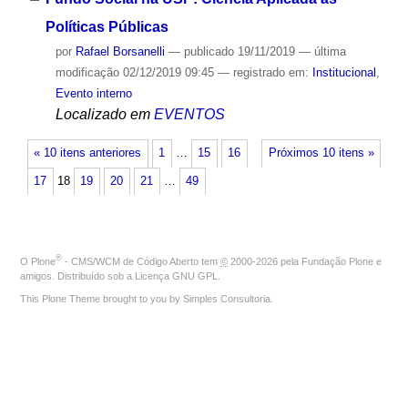
Políticas Públicas
por
Rafael Borsanelli
—
publicado
19/11/2019
—
última
modificação
02/12/2019 09:45
— registrado em:
Institucional
,
Evento interno
Localizado em
EVENTOS
« 10 itens anteriores
1
…
15
16
Próximos 10 itens »
17
18
19
20
21
…
49
®
O
Plone
- CMS/WCM de Código Aberto
tem
©
2000-2026 pela
Fundação Plone
e
amigos. Distribuído sob a
Licença GNU GPL
.
This Plone Theme brought to you by
Simples Consultoria
.