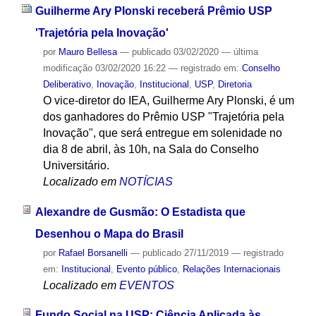
Guilherme Ary Plonski receberá Prêmio USP
'Trajetória pela Inovação'
por
Mauro Bellesa
—
publicado
03/02/2020
—
última
modificação
03/02/2020 16:22
— registrado em:
Conselho
Deliberativo
,
Inovação
,
Institucional
,
USP
,
Diretoria
O vice-diretor do IEA, Guilherme Ary Plonski, é um
dos ganhadores do Prêmio USP "Trajetória pela
Inovação", que será entregue em solenidade no
dia 8 de abril, às 10h, na Sala do Conselho
Universitário.
Localizado em
NOTÍCIAS
Alexandre de Gusmão: O Estadista que
Desenhou o Mapa do Brasil
por
Rafael Borsanelli
—
publicado
27/11/2019
— registrado
em:
Institucional
,
Evento público
,
Relações Internacionais
Localizado em
EVENTOS
Fundo Social na USP: Ciência Aplicada às