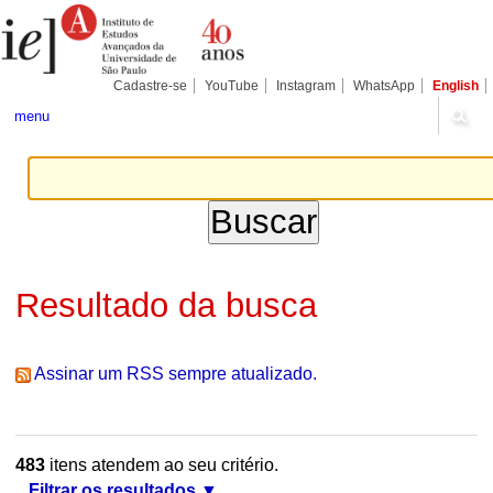
Ir
Ferramentas
Seções
para
Pessoais
o
conteúdo.
|
Cadastre-se
YouTube
Instagram
WhatsApp
English
Ir
para
menu
a
navegação
Resultado da busca
Assinar um RSS sempre atualizado.
483
itens atendem ao seu critério.
Filtrar os resultados