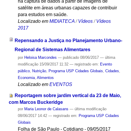
na captura de dados a partir de imagens de
satélite em áreas urbanas capazes de contribuir
para estudos em saúde.
Localizado em
MIDIATECA
/
Vídeos
/
Vídeos
2017
Repensando a Justiça no Planejamento Urbano-
Regional de Sistemas Alimentares
por
Heloisa Marcondes
—
publicado
08/06/2017
—
última
modificação
15/09/2017 11:32
— registrado em:
Evento
público
,
Nutrição
,
Programa USP Cidades Globais
,
Cidades
,
Economia
,
Alimentos
Localizado em
EVENTOS
Reportagem sobre jardim vertical da 23 de Maio,
com Marcos Buckeridge
por
Maria Leonor de Calasans
—
última modificação
08/06/2017 14:42
— registrado em:
Programa USP Cidades
Globais
Folha de São Paulo - Cotidiano - 09/05/2017