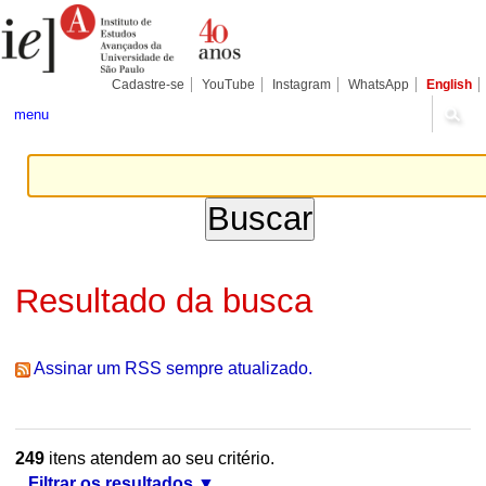
Ir
Ferramentas
Seções
para
Pessoais
o
conteúdo.
|
Cadastre-se
YouTube
Instagram
WhatsApp
English
Ir
para
menu
a
navegação
Resultado da busca
Assinar um RSS sempre atualizado.
249
itens atendem ao seu critério.
Filtrar os resultados