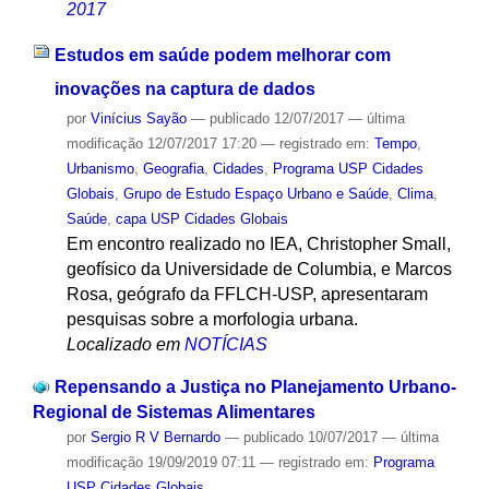
2017
Estudos em saúde podem melhorar com
inovações na captura de dados
por
Vinícius Sayão
—
publicado
12/07/2017
—
última
modificação
12/07/2017 17:20
— registrado em:
Tempo
,
Urbanismo
,
Geografia
,
Cidades
,
Programa USP Cidades
Globais
,
Grupo de Estudo Espaço Urbano e Saúde
,
Clima
,
Saúde
,
capa USP Cidades Globais
Em encontro realizado no IEA, Christopher Small,
geofísico da Universidade de Columbia, e Marcos
Rosa, geógrafo da FFLCH-USP, apresentaram
pesquisas sobre a morfologia urbana.
Localizado em
NOTÍCIAS
Repensando a Justiça no Planejamento Urbano-
Regional de Sistemas Alimentares
por
Sergio R V Bernardo
—
publicado
10/07/2017
—
última
modificação
19/09/2019 07:11
— registrado em:
Programa
USP Cidades Globais