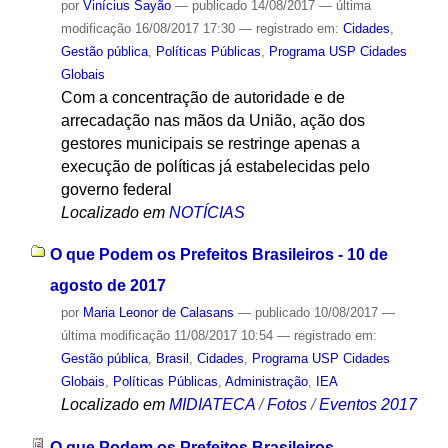
por
Vinícius Sayão
—
publicado
14/08/2017
—
última
modificação
16/08/2017 17:30
— registrado em:
Cidades
,
Gestão pública
,
Políticas Públicas
,
Programa USP Cidades
Globais
Com a concentração de autoridade e de
arrecadação nas mãos da União, ação dos
gestores municipais se restringe apenas a
execução de políticas já estabelecidas pelo
governo federal
Localizado em
NOTÍCIAS
O que Podem os Prefeitos Brasileiros - 10 de
agosto de 2017
por
Maria Leonor de Calasans
—
publicado
10/08/2017
—
última modificação
11/08/2017 10:54
— registrado em:
Gestão pública
,
Brasil
,
Cidades
,
Programa USP Cidades
Globais
,
Políticas Públicas
,
Administração
,
IEA
Localizado em
MIDIATECA
/
Fotos
/
Eventos 2017
O que Podem os Prefeitos Brasileiros