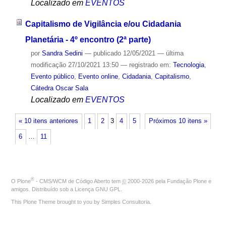
Localizado em
EVENTOS
Capitalismo de Vigilância e/ou Cidadania
Planetária - 4º encontro (2ª parte)
por
Sandra Sedini
—
publicado
12/05/2021
—
última
modificação
27/10/2021 13:50
— registrado em:
Tecnologia
,
Evento público
,
Evento online
,
Cidadania
,
Capitalismo
,
Cátedra Oscar Sala
Localizado em
EVENTOS
« 10 itens anteriores
1
2
3
4
5
Próximos 10 itens »
6
…
11
®
O
Plone
- CMS/WCM de Código Aberto
tem
©
2000-2026 pela
Fundação Plone
e
amigos. Distribuído sob a
Licença GNU GPL
.
This Plone Theme brought to you by
Simples Consultoria
.