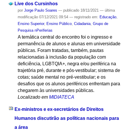
Live dos Cursinhos
por
Jorge Paulo Soares
—
publicado
18/11/2021
—
última
modificação
07/12/2021 09:54
— registrado em:
Educação
,
Ensino Superior
,
Ensino Público
,
Cidadania
,
Grupo de
Pesquisa nPeriferias
A temática central do encontro foi o ingresso e
permanência de alunos e alunas em universidade
públicas. Foram tratadas, também, pautas
relacionadas à inclusão da população com
deficiência, LGBTQIA+, negra e/ou periférica na
trajetória pré, durante e pós-vestibular; sistema de
cotas; saúde mental no pré-vestibular; e os
desafios que os alunos periféricos enfrentam para
chegarem às universidades públicas.
Localizado em
MIDIATECA
Ex-ministros e ex-secretários de Direitos
Humanos discutirão as políticas nacionais para
a área