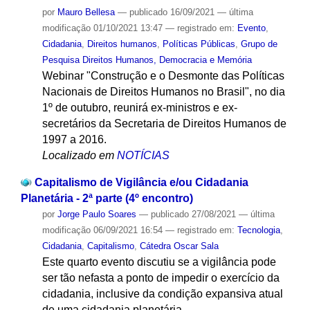
por
Mauro Bellesa
—
publicado
16/09/2021
—
última
modificação
01/10/2021 13:47
— registrado em:
Evento
,
Cidadania
,
Direitos humanos
,
Políticas Públicas
,
Grupo de
Pesquisa Direitos Humanos, Democracia e Memória
Webinar "Construção e o Desmonte das Políticas
Nacionais de Direitos Humanos no Brasil", no dia
1º de outubro, reunirá ex-ministros e ex-
secretários da Secretaria de Direitos Humanos de
1997 a 2016.
Localizado em
NOTÍCIAS
Capitalismo de Vigilância e/ou Cidadania
Planetária - 2ª parte (4º encontro)
por
Jorge Paulo Soares
—
publicado
27/08/2021
—
última
modificação
06/09/2021 16:54
— registrado em:
Tecnologia
,
Cidadania
,
Capitalismo
,
Cátedra Oscar Sala
Este quarto evento discutiu se a vigilância pode
ser tão nefasta a ponto de impedir o exercício da
cidadania, inclusive da condição expansiva atual
de uma cidadania planetária.