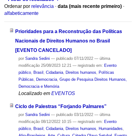
Ordenar por
relevância
·
data (mais recente primeiro)
·
alfabeticamente
Prioridades para a Reconstrução das Políticas
Nacionais de Direitos Humanos no Brasil
[EVENTO CANCELADO]
por
Sandra Sedini
—
publicado
07/11/2022
—
última
modificação
25/08/2023 12:21
— registrado em:
Evento
público
,
Brasil
,
Cidadania
,
Direitos humanos
,
Políticas
Públicas
,
Democracia
,
Grupo de Pesquisa Direitos Humanos,
Democracia e Memória
Localizado em
EVENTOS
Ciclo de Palestras “Forjando Palmares”
por
Sandra Sedini
—
publicado
03/11/2022
—
última
modificação
08/12/2022 10:15
— registrado em:
Evento
público
,
Brasil
,
Cidadania
,
Direitos humanos
,
Humanidades
,
Afro-Brasileiros
,
Arte
,
Cultura
,
Cátedra Olavo Setubal
,
Evento