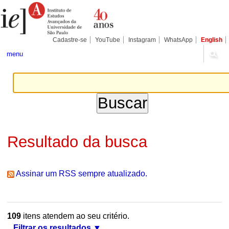
Ir
Ferramentas
Seções
para
Pessoais
o
conteúdo.
|
Cadastre-se
YouTube
Instagram
WhatsApp
English
Ir
para
menu
a
navegação
Resultado da busca
Assinar um RSS sempre atualizado.
109
itens atendem ao seu critério.
Filtrar os resultados