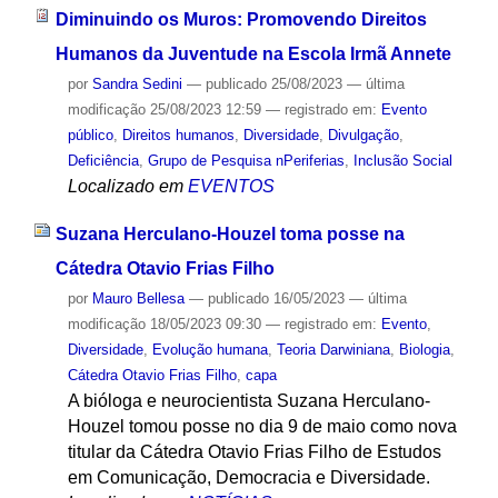
Diminuindo os Muros: Promovendo Direitos
Humanos da Juventude na Escola Irmã Annete
por
Sandra Sedini
—
publicado
25/08/2023
—
última
modificação
25/08/2023 12:59
— registrado em:
Evento
público
,
Direitos humanos
,
Diversidade
,
Divulgação
,
Deficiência
,
Grupo de Pesquisa nPeriferias
,
Inclusão Social
Localizado em
EVENTOS
Suzana Herculano-Houzel toma posse na
Cátedra Otavio Frias Filho
por
Mauro Bellesa
—
publicado
16/05/2023
—
última
modificação
18/05/2023 09:30
— registrado em:
Evento
,
Diversidade
,
Evolução humana
,
Teoria Darwiniana
,
Biologia
,
Cátedra Otavio Frias Filho
,
capa
A bióloga e neurocientista Suzana Herculano-
Houzel tomou posse no dia 9 de maio como nova
titular da Cátedra Otavio Frias Filho de Estudos
em Comunicação, Democracia e Diversidade.