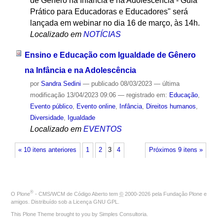
de Gênero na Infância e na Adolescência - Guia
Prático para Educadoras e Educadores" será
lançada em webinar no dia 16 de março, às 14h.
Localizado em
NOTÍCIAS
Ensino e Educação com Igualdade de Gênero
na Infância e na Adolescência
por
Sandra Sedini
—
publicado
08/03/2023
—
última
modificação
13/04/2023 09:06
— registrado em:
Educação
,
Evento público
,
Evento online
,
Infância
,
Direitos humanos
,
Diversidade
,
Igualdade
Localizado em
EVENTOS
« 10 itens anteriores
1
2
3
4
Próximos 9 itens »
®
O
Plone
- CMS/WCM de Código Aberto
tem
©
2000-2026 pela
Fundação Plone
e
amigos. Distribuído sob a
Licença GNU GPL
.
This Plone Theme brought to you by
Simples Consultoria
.