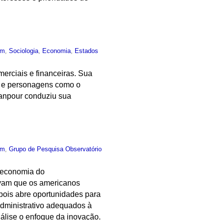
um
,
Sociologia
,
Economia
,
Estados
merciais e financeiras. Sua
as e personagens como o
tanpour conduziu sua
um
,
Grupo de Pesquisa Observatório
m economia do
avam que os americanos
 pois abre oportunidades para
administrativo adequados à
nálise o enfoque da inovação.