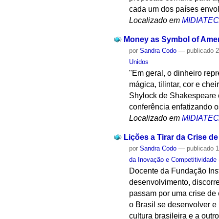
cada um dos países envol
Localizado em
MIDIATE
Money as Symbol of Ameri
por
Sandra Codo
—
publicado
2
Unidos
"Em geral, o dinheiro rep
mágica, tilintar, cor e c
Shylock de Shakespeare o
conferência enfatizando o
Localizado em
MIDIATE
Lições a Tirar da Crise d
por
Sandra Codo
—
publicado
1
da Inovação e Competitividade
Docente da Fundação Inst
desenvolvimento, discorr
passam por uma crise de c
o Brasil se desenvolver e
cultura brasileira e a ou