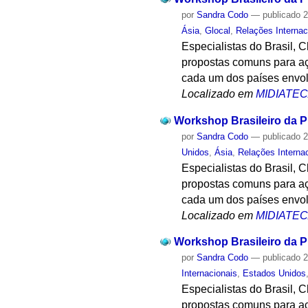
por
Sandra Codo
—
publicado
2
Ásia
,
Glocal
,
Relações Internac
Especialistas do Brasil, 
propostas comuns para aç
cada um dos países envol
Localizado em
MIDIATE
Workshop Brasileiro da Pr
por
Sandra Codo
—
publicado
2
Unidos
,
Ásia
,
Relações Interna
Especialistas do Brasil, 
propostas comuns para aç
cada um dos países envol
Localizado em
MIDIATE
Workshop Brasileiro da Pr
por
Sandra Codo
—
publicado
2
Internacionais
,
Estados Unidos
Especialistas do Brasil, 
propostas comuns para aç