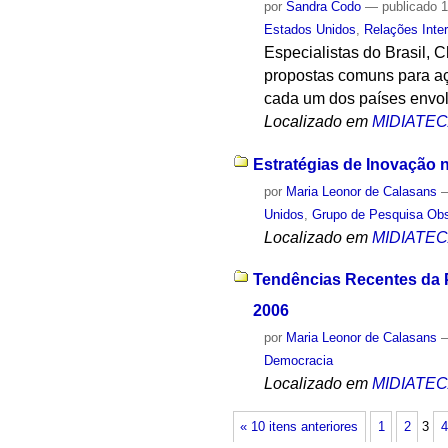
por
Sandra Codo
—
publicado
1
Estados Unidos
,
Relações Inte
Especialistas do Brasil, 
propostas comuns para aç
cada um dos países envol
Localizado em
MIDIATE
Estratégias de Inovação 
por
Maria Leonor de Calasans
Unidos
,
Grupo de Pesquisa Obs
Localizado em
MIDIATE
Tendências Recentes da P
2006
por
Maria Leonor de Calasans
Democracia
Localizado em
MIDIATE
« 10 itens anteriores
1
2
3
4