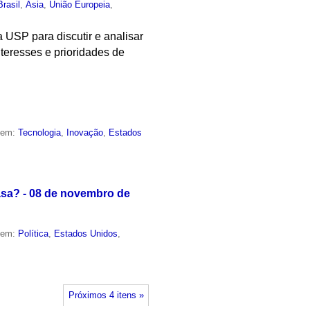
Brasil
,
Ásia
,
União Europeia
,
a USP para discutir e analisar
teresses e prioridades de
o em:
Tecnologia
,
Inovação
,
Estados
asa? - 08 de novembro de
o em:
Política
,
Estados Unidos
,
Próximos 4 itens »