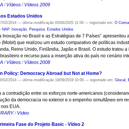
CA
/
Vídeos
/
Vídeos 2009
 nos Estados Unidos
7/02/2014
—
última modificação
03/06/2025 11:04
— registrado em:
O Com
 - NAP
,
Inovação
,
Pesquisa
,
Estados Unidos
 Inovação no Brasil e as Estratégias de 7 Países" apresentou 
o (Mobit) que realizou um estudo comparativo de políticas indus
nda, Reino Unido, Finlândia, Japão e Brasil. O estudo tratou 
rasileiro e recurso para a inserção ativa do país no cenário int
CA
/
Vídeos
/
Vídeos 2008
an Policy: Democracy Abroad but Not at Home?
0/02/2014
—
última modificação
19/09/2019 10:00
— registrado em:
Glocal
,
 a contradição entre os esforços norte-americanos (consideran
rução da democracia no exterior e o empenho simultâneo em rest
is nos EUA.
IBRARY
/
Video
imeira Fase do Projeto Basic - Vídeo 2