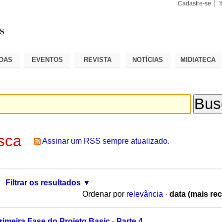
Cadastre-se
Busca
Busca
Avançad
OAS
EVENTOS
REVISTA
NOTÍCIAS
MIDIATECA
sca
Assinar um RSS sempre atualizado.
Filtrar os resultados
Ordenar por
relevância
·
data (mais rec
imeira Fase do Projeto Basic - Parte 4