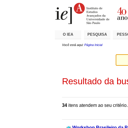
Ir
Ferramentas
Seções
para
Pessoais
o
conteúdo.
|
Ir
para
a
O IEA
PESQUISA
PESS
navegação
Você está aqui:
Página Inicial
Resultado da bu
34
itens atendem ao seu critério.
Workshop Brasileiro da Pr