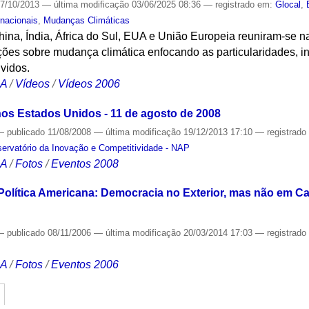
7/10/2013
—
última modificação
03/06/2025 08:36
— registrado em:
Glocal
,
rnacionais
,
Mudanças Climáticas
China, Índia, África do Sul, EUA e União Europeia reuniram-se n
ões sobre mudança climática enfocando as particularidades, in
vidos.
CA
/
Vídeos
/
Vídeos 2006
nos Estados Unidos - 11 de agosto de 2008
—
publicado
11/08/2008
—
última modificação
19/12/2013 17:10
— registrad
ervatório da Inovação e Competitividade - NAP
CA
/
Fotos
/
Eventos 2008
olítica Americana: Democracia no Exterior, mas não em C
—
publicado
08/11/2006
—
última modificação
20/03/2014 17:03
— registrad
CA
/
Fotos
/
Eventos 2006