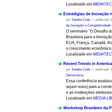
Localizado em
MIDIATE
Estratégias de Inovação
por
Sandra Codo
—
publicado
2
da Inovação e Competitividade
O seminário "O Desafio da
Brasileira para a Inovaçã
EUA, França, Canadá, Irla
o crescimento econômico b
Localizado em
MIDIATE
Recent Trends in Americ
por
Sandra Codo
—
publicado
1
Democracia
Essa conferência analisou
sejam reais) para a const
e as instituições eleitora
Localizado em
MEDIA L
Workshop Brasileiro da Pr