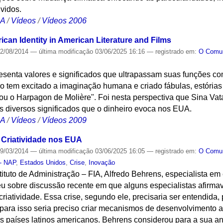
vidos.
CA
/
Vídeos
/
Vídeos 2006
can Identity in American Literature and Films
2/08/2014
—
última modificação
03/06/2025 16:16
— registrado em:
O Com
resenta valores e significados que ultrapassam suas funções co
heiro tem excitado a imaginação humana e criado fábulas, estóri
u o Harpagon de Molière". Foi nesta perspectiva que Sina Va
s diversos significados que o dinheiro evoca nos EUA.
CA
/
Vídeos
/
Vídeos 2009
e Criatividade nos EUA
9/03/2014
—
última modificação
03/06/2025 16:05
— registrado em:
O Com
 - NAP
,
Estados Unidos
,
Crise
,
Inovação
ituto de Administração – FIA, Alfredo Behrens, especialista e
eu sobre discussão recente em que alguns especialistas afirm
riatividade. Essa crise, segundo ele, precisaria ser entendida,
 para isso seria preciso criar mecanismos de desenvolvimento 
tros países latinos americanos. Behrens considerou para a sua a