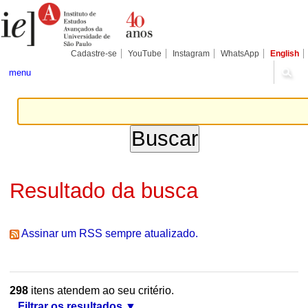
Ir
Ferramentas
Seções
para
Pessoais
o
conteúdo.
|
Cadastre-se
YouTube
Instagram
WhatsApp
English
Ir
para
menu
a
navegação
Resultado da busca
Assinar um RSS sempre atualizado.
298
itens atendem ao seu critério.
Filtrar os resultados