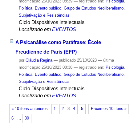
modificação
25/10/2023 08:39
— registrado em:
Psicologia
,
Política
,
Evento público
,
Grupo de Estudos Neoliberalismo,
Subjetivação e Resistências
Ciclo Dispositivos Intelectuais
Localizado em
EVENTOS
A Psicanálise como Paráfrase: École
Freudienne de Paris (EFP)
por
Cláudia Regina
—
publicado
25/10/2023
—
última
modificação
25/10/2023 08:38
— registrado em:
Psicologia
,
Política
,
Evento público
,
Grupo de Estudos Neoliberalismo,
Subjetivação e Resistências
Ciclo Dispositivos Intelectuais
Localizado em
EVENTOS
« 10 itens anteriores
1
2
3
4
5
Próximos 10 itens »
6
…
30