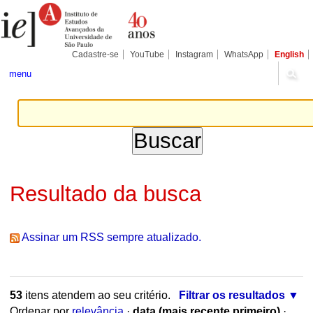
Ir
Ferramentas
Seções
para
Pessoais
o
conteúdo.
|
Cadastre-se
YouTube
Instagram
WhatsApp
English
Ir
para
menu
a
navegação
Resultado da busca
Assinar um RSS sempre atualizado.
53
itens atendem ao seu critério.
Filtrar os resultados
Ordenar por
relevância
·
data (mais recente primeiro)
·