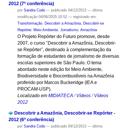
2012 (7ª conferência)
por
Sandra Codo
—
publicado
04/12/2013
—
última
modificação
04/06/2025 10:52
— registrado em:
Transformação
,
Descobrir a Amazônia, Descobrir-se
Repórter
,
Meio Ambiente
,
Jornalismo
,
Amazônia
O Projeto Repórter do Futuro promove, desde
2007, o curso "Descobrir a Amazônia, Descobrir-
se Repórter", destinado à complementação da
formação de estudantes de jornalismo de diversas
escolas superiores de São Paulo. O tema
abordado neste edição foi Meio Ambiente,
Biodiversidade e Biocombustíveis na Amazônia
proferido por Marcos Buckeridge (IEA e
PROCAM-USP).
Localizado em
MIDIATECA
/
Vídeos
/
Vídeos
2012
Descobrir a Amazônia, Descobrir-se Repórter -
2012 (6ª conferência)
por
Sandra Codo
—
publicado
04/12/2013
—
última