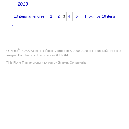
2013
« 10 itens anteriores
1
2
3
4
5
Próximos 10 itens »
6
®
O
Plone
- CMS/WCM de Código Aberto
tem
©
2000-2026 pela
Fundação Plone
e
amigos. Distribuído sob a
Licença GNU GPL
.
This Plone Theme brought to you by
Simples Consultoria
.