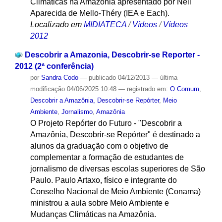
Climáticas na Amazônia apresentado por Neli
Aparecida de Mello-Théry (IEA e Each).
Localizado em
MIDIATECA
/
Vídeos
/
Vídeos
2012
Descobrir a Amazonia, Descobrir-se Reporter -
2012 (2ª conferência)
por
Sandra Codo
—
publicado
04/12/2013
—
última
modificação
04/06/2025 10:48
— registrado em:
O Comum
,
Descobrir a Amazônia, Descobrir-se Repórter
,
Meio
Ambiente
,
Jornalismo
,
Amazônia
O Projeto Repórter do Futuro - "Descobrir a
Amazônia, Descobrir-se Repórter" é destinado a
alunos da graduação com o objetivo de
complementar a formação de estudantes de
jornalismo de diversas escolas superiores de São
Paulo. Paulo Artaxo, físico e integrante do
Conselho Nacional de Meio Ambiente (Conama)
ministrou a aula sobre Meio Ambiente e
Mudanças Climáticas na Amazônia.