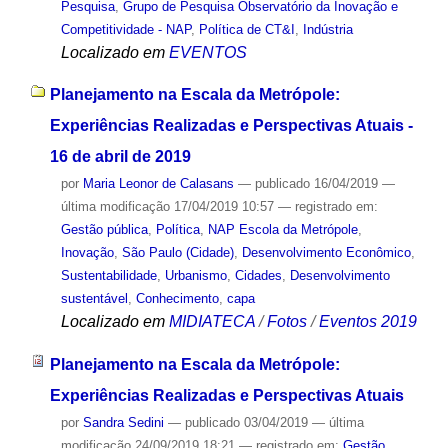
Pesquisa
,
Grupo de Pesquisa Observatório da Inovação e
Competitividade - NAP
,
Política de CT&I
,
Indústria
Localizado em
EVENTOS
Planejamento na Escala da Metrópole:
Experiências Realizadas e Perspectivas Atuais -
16 de abril de 2019
por
Maria Leonor de Calasans
—
publicado
16/04/2019
—
última modificação
17/04/2019 10:57
— registrado em:
Gestão pública
,
Política
,
NAP Escola da Metrópole
,
Inovação
,
São Paulo (Cidade)
,
Desenvolvimento Econômico
,
Sustentabilidade
,
Urbanismo
,
Cidades
,
Desenvolvimento
sustentável
,
Conhecimento
,
capa
Localizado em
MIDIATECA
/
Fotos
/
Eventos 2019
Planejamento na Escala da Metrópole:
Experiências Realizadas e Perspectivas Atuais
por
Sandra Sedini
—
publicado
03/04/2019
—
última
modificação
24/09/2019 18:21
— registrado em:
Gestão