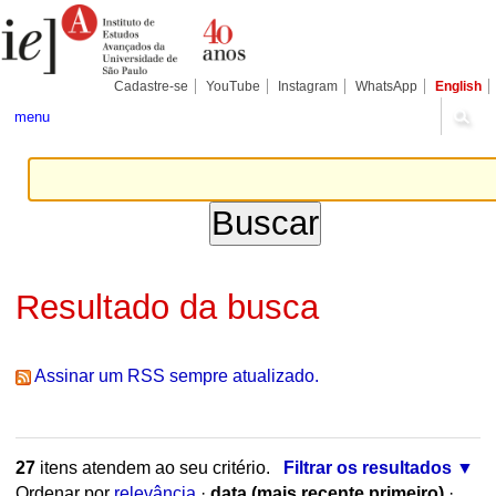
Ir
Ferramentas
Seções
para
Pessoais
o
conteúdo.
|
Cadastre-se
YouTube
Instagram
WhatsApp
English
Ir
para
menu
a
navegação
Resultado da busca
Assinar um RSS sempre atualizado.
27
itens atendem ao seu critério.
Filtrar os resultados
Ordenar por
relevância
·
data (mais recente primeiro)
·