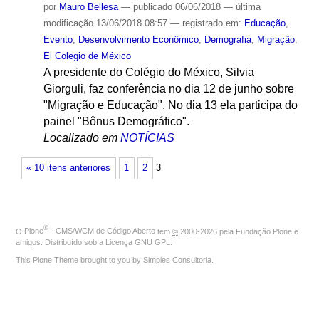
por
Mauro Bellesa
—
publicado
06/06/2018
—
última
modificação
13/06/2018 08:57
— registrado em:
Educação
,
Evento
,
Desenvolvimento Econômico
,
Demografia
,
Migração
,
El Colegio de México
A presidente do Colégio do México, Silvia
Giorguli, faz conferência no dia 12 de junho sobre
"Migração e Educação". No dia 13 ela participa do
painel "Bônus Demográfico".
Localizado em
NOTÍCIAS
« 10 itens anteriores
1
2
3
®
O
Plone
- CMS/WCM de Código Aberto
tem
©
2000-2026 pela
Fundação Plone
e
amigos. Distribuído sob a
Licença GNU GPL
.
This Plone Theme brought to you by
Simples Consultoria
.