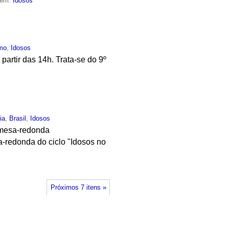
 em:
Idosos
smo
,
Idosos
partir das 14h. Trata-se do 9º
ia
,
Brasil
,
Idosos
 mesa-redonda
a-redonda do ciclo "Idosos no
Próximos 7 itens »