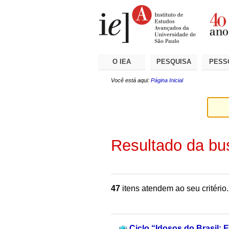
Ir
Ferramentas
Seções
para
Pessoais
o
conteúdo.
|
Ir
para
a
O IEA
PESQUISA
PESS
navegação
Você está aqui:
Página Inicial
Resultado da bu
47
itens atendem ao seu critério.
Ciclo “Idosos do Brasil: E