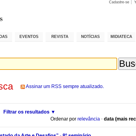
Cadastre-se
Busca
Busca
Avançad
OAS
EVENTOS
REVISTA
NOTÍCIAS
MIDIATECA
sca
Assinar um RSS sempre atualizado.
Filtrar os resultados
Ordenar por
relevância
·
data (mais rec
stado da Arte e Desafios” - 8º seminário