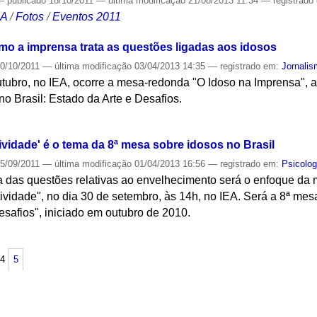
—
publicado
18/10/2011
—
última modificação
21/08/2013 11:34
— registrado
CA
/
Fotos
/
Eventos 2011
o a imprensa trata as questões ligadas aos idosos
0/10/2011
—
última modificação
03/04/2013 14:35
— registrado em:
Jornali
utubro, no IEA, ocorre a mesa-redonda "O Idoso na Imprensa", a 
no Brasil: Estado da Arte e Desafios.
S
vidade' é o tema da 8ª mesa sobre idosos no Brasil
5/09/2011
—
última modificação
01/04/2013 16:56
— registrado em:
Psicolog
a das questões relativas ao envelhecimento será o enfoque da
vidade", no dia 30 de setembro, às 14h, no IEA. Será a 8ª mes
Desafios", iniciado em outubro de 2010.
S
4
5