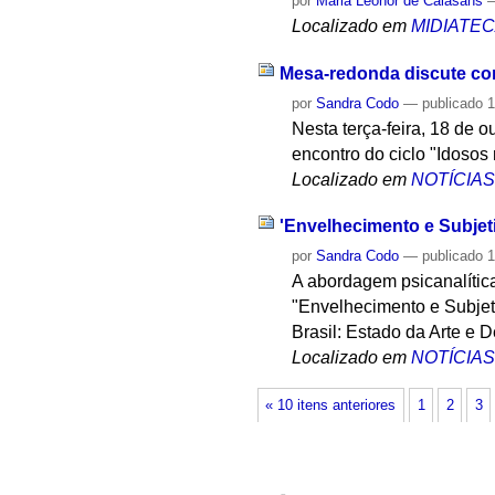
por
Maria Leonor de Calasans
Localizado em
MIDIATE
Mesa-redonda discute com
por
Sandra Codo
—
publicado
1
Nesta terça-feira, 18 de o
encontro do ciclo "Idosos 
Localizado em
NOTÍCIA
'Envelhecimento e Subjeti
por
Sandra Codo
—
publicado
1
A abordagem psicanalític
"Envelhecimento e Subjeti
Brasil: Estado da Arte e 
Localizado em
NOTÍCIA
« 10 itens anteriores
1
2
3