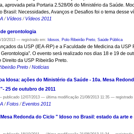
, aprovada pela Portaria 2.528/06 do Ministério da Saúde. Mo
 Brasil: Necessidades, Avanços e Desafios foi o tema desse v
CA
/
Vídeos
/
Vídeos 2011
 de gerontologia
/10/2013
— registrado em:
Idosos
,
Polo Ribeirão Preto
,
Saúde Pública
vançados da USP (IEA-RP) e a Faculdade de Medicina da USP 
 Gerontologia”. O evento será realizado nos dias 18 e 19 de out
 Direito da USP Ribeirão Preto.
ibeirão Preto
/
Notícias
oa Idosa: ações do Ministério da Saúde - 10a. Mesa Redonda
"- 25 de outubro de 2011
—
publicado
12/07/2013
—
última modificação
21/08/2013 11:35
— registrad
CA
/
Fotos
/
Eventos 2011
 Mesa Redonda do Ciclo " Idoso no Brasil: estado da arte e 