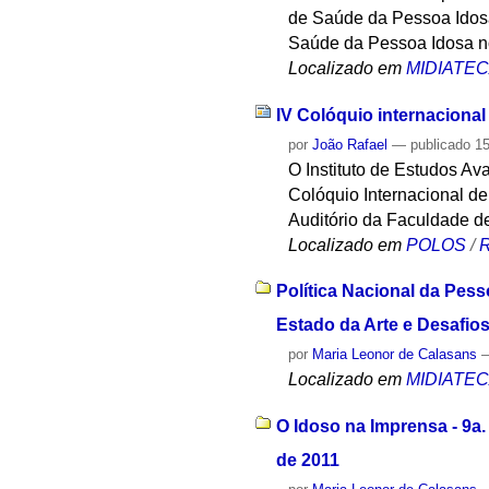
de Saúde da Pessoa Idosa
Saúde da Pessoa Idosa no
Localizado em
MIDIATE
IV Colóquio internacional
por
João Rafael
—
publicado
15
O Instituto de Estudos A
Colóquio Internacional de
Auditório da Faculdade de
Localizado em
POLOS
/
R
Política Nacional da Pess
Estado da Arte e Desafios
por
Maria Leonor de Calasans
Localizado em
MIDIATE
O Idoso na Imprensa - 9a.
de 2011