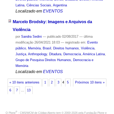
Latina
,
Ciências Sociais
,
Argentina
Localizado em
EVENTOS
Marcelo Brodsky: Imagens e Arquivos da
Violência
por
Sandra Sedini
—
publicado
02/08/2017
—
última
modificação
26/04/2021 18:03
— registrado em:
Evento
público
,
Memória
,
Brasil
,
Direitos humanos
,
Violência
,
Justiça
,
Anthropology
,
Ditadura
,
Democracia
,
América Latina
,
Grupo de Pesquisa Direitos Humanos, Democracia e
Memória
Localizado em
EVENTOS
« 10 itens anteriores
1
2
3
4
5
Próximos 10 itens »
6
7
…
13
®
O
Plone
- CMS/WCM de Código Aberto
tem
©
2000-2026 pela
Fundação Plone
e