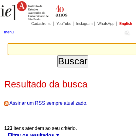
Ir
Ferramentas
Seções
para
Pessoais
o
conteúdo.
|
Cadastre-se
YouTube
Instagram
WhatsApp
English
Ir
para
menu
a
navegação
Resultado da busca
Assinar um RSS sempre atualizado.
123
itens atendem ao seu critério.
Filtrar os resultados