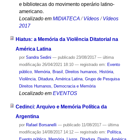
e bibliotecas do movimento operário latino-
americano.
Localizado em
MIDIATECA
/
Vídeos
/
Vídeos
2017
Hiatus: a Memória da Violência Ditatorial na
América Latina
por
Sandra Sedini
—
publicado
23/08/2017
—
última
modificação
26/04/2021 18:10
— registrado em:
Evento
público
,
Memória
,
Brasil
,
Direitos humanos
,
História
,
Violência
,
Ditadura
,
América Latina
,
Grupo de Pesquisa
Direitos Humanos, Democracia e Memória
Localizado em
EVENTOS
Cedinci: Arquivo e Memória Política da
Argentina
por
Rafael Borsanelli
—
publicado
11/08/2017
—
última
modificação
14/08/2017 14:12
— registrado em:
Política
,
Evento público
,
Memória
,
Livros
,
Ditadura
,
Direito
,
América