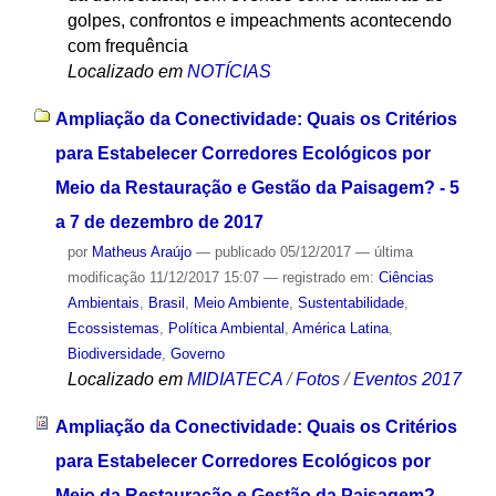
golpes, confrontos e impeachments acontecendo
com frequência
Localizado em
NOTÍCIAS
Ampliação da Conectividade: Quais os Critérios
para Estabelecer Corredores Ecológicos por
Meio da Restauração e Gestão da Paisagem? - 5
a 7 de dezembro de 2017
por
Matheus Araújo
—
publicado
05/12/2017
—
última
modificação
11/12/2017 15:07
— registrado em:
Ciências
Ambientais
,
Brasil
,
Meio Ambiente
,
Sustentabilidade
,
Ecossistemas
,
Política Ambiental
,
América Latina
,
Biodiversidade
,
Governo
Localizado em
MIDIATECA
/
Fotos
/
Eventos 2017
Ampliação da Conectividade: Quais os Critérios
para Estabelecer Corredores Ecológicos por
Meio da Restauração e Gestão da Paisagem?