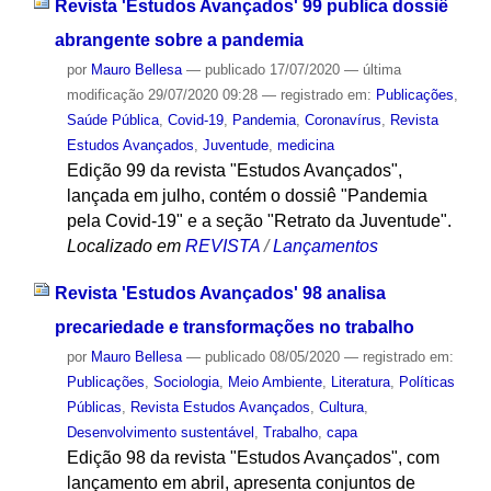
Revista 'Estudos Avançados' 99 publica dossiê
abrangente sobre a pandemia
por
Mauro Bellesa
—
publicado
17/07/2020
—
última
modificação
29/07/2020 09:28
— registrado em:
Publicações
,
Saúde Pública
,
Covid-19
,
Pandemia
,
Coronavírus
,
Revista
Estudos Avançados
,
Juventude
,
medicina
Edição 99 da revista "Estudos Avançados",
lançada em julho, contém o dossiê "Pandemia
pela Covid-19" e a seção "Retrato da Juventude".
Localizado em
REVISTA
/
Lançamentos
Revista 'Estudos Avançados' 98 analisa
precariedade e transformações no trabalho
por
Mauro Bellesa
—
publicado
08/05/2020
— registrado em:
Publicações
,
Sociologia
,
Meio Ambiente
,
Literatura
,
Políticas
Públicas
,
Revista Estudos Avançados
,
Cultura
,
Desenvolvimento sustentável
,
Trabalho
,
capa
Edição 98 da revista "Estudos Avançados", com
lançamento em abril, apresenta conjuntos de