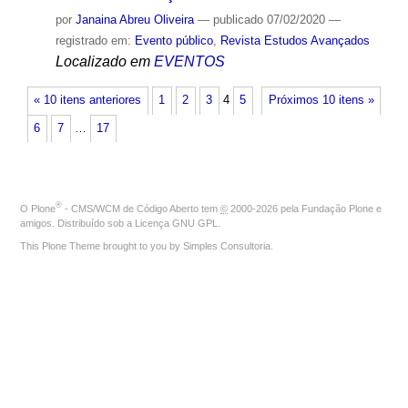
por
Janaina Abreu Oliveira
—
publicado
07/02/2020
—
registrado em:
Evento público
,
Revista Estudos Avançados
Localizado em
EVENTOS
« 10 itens anteriores
1
2
3
4
5
Próximos 10 itens »
6
7
…
17
®
O
Plone
- CMS/WCM de Código Aberto
tem
©
2000-2026 pela
Fundação Plone
e
amigos. Distribuído sob a
Licença GNU GPL
.
This Plone Theme brought to you by
Simples Consultoria
.