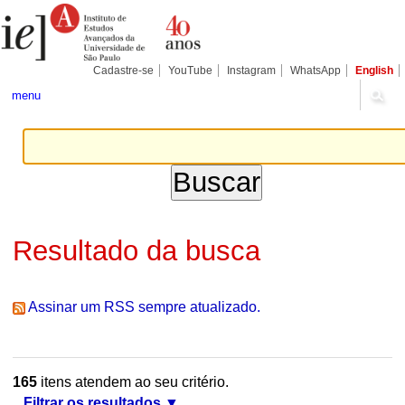
Ir
Ferramentas
Seções
para
Pessoais
o
conteúdo.
|
Cadastre-se
YouTube
Instagram
WhatsApp
English
Ir
para
menu
a
navegação
Resultado da busca
Assinar um RSS sempre atualizado.
165
itens atendem ao seu critério.
Filtrar os resultados