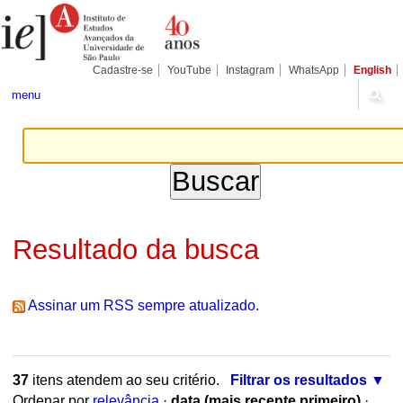
Ir
Ferramentas
Seções
para
Pessoais
o
conteúdo.
|
Cadastre-se
YouTube
Instagram
WhatsApp
English
Ir
para
menu
a
navegação
Resultado da busca
Assinar um RSS sempre atualizado.
37
itens atendem ao seu critério.
Filtrar os resultados
Ordenar por
relevância
·
data (mais recente primeiro)
·