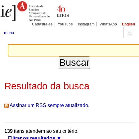
Ir
Ferramentas
Seções
para
Pessoais
o
conteúdo.
|
Cadastre-se
YouTube
Instagram
WhatsApp
English
Ir
para
menu
a
navegação
Resultado da busca
Assinar um RSS sempre atualizado.
139
itens atendem ao seu critério.
Filtrar os resultados