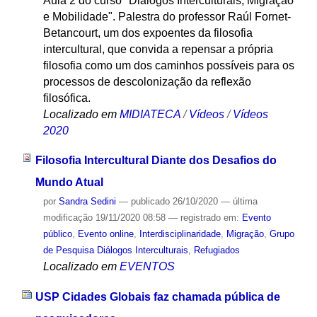
Aula 2 do curso "Diálogos Interculturais, Migração
e Mobilidade". Palestra do professor Raúl Fornet-
Betancourt, um dos expoentes da filosofia
intercultural, que convida a repensar a própria
filosofia como um dos caminhos possíveis para os
processos de descolonização da reflexão
filosófica.
Localizado em
MIDIATECA
/
Vídeos
/
Vídeos
2020
Filosofia Intercultural Diante dos Desafios do
Mundo Atual
por
Sandra Sedini
—
publicado
26/10/2020
—
última
modificação
19/11/2020 08:58
— registrado em:
Evento
público
,
Evento online
,
Interdisciplinaridade
,
Migração
,
Grupo
de Pesquisa Diálogos Interculturais
,
Refugiados
Localizado em
EVENTOS
USP Cidades Globais faz chamada pública de