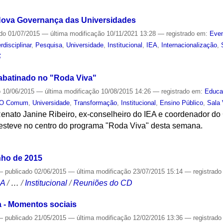
a Nova Governança das Universidades
ado
01/07/2015
—
última modificação
10/11/2021 13:28
— registrado em:
Even
erdisciplinar
,
Pesquisa
,
Universidade
,
Institucional
,
IEA
,
Internacionalização
,
S
abatinado no "Roda Viva"
o
10/06/2015
—
última modificação
10/08/2015 14:26
— registrado em:
Educa
O Comum
,
Universidade
,
Transformação
,
Institucional
,
Ensino Público
,
Sala 
enato Janine Ribeiro, ex-conselheiro do IEA e coordenador do
o, esteve no centro do programa "Roda Viva" desta semana.
S
nho de 2015
—
publicado
02/06/2015
—
última modificação
23/07/2015 15:14
— registrad
CA
/
…
/
Institucional
/
Reuniões do CD
a - Momentos sociais
—
publicado
21/05/2015
—
última modificação
12/02/2016 13:36
— registrad