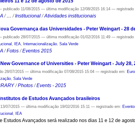
leiros 11 e 12 de agosto de 2015
—
publicado
11/08/2015
—
última modificação
12/08/2015 16:14
— registrad
CA
/
…
/
Institucional
/
Atividades institucionais
 Nova Governança das Universidades - Peter Weingart - 28 d
—
publicado
28/07/2015
—
última modificação
01/02/2016 11:49
— registrad
tucional
,
IEA
,
Internacionalização
,
Sala Verde
CA
/
Fotos
/
Eventos 2015
e New Governance of Universities - Peter Weingart - July 28,
do
28/07/2015
—
última modificação
07/08/2015 15:04
— registrado em:
Eur
lização
,
Sala Verde
IBRARY
/
Photos
/
Events - 2015
nstitutos de Estudos Avançados brasileiros
13/07/2015
—
última modificação
19/02/2016 15:11
— registrado em:
Evento
itucional
,
IEA
 de Estudos Avançados será realizado nos dias 11 e 12 de agos
S