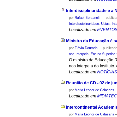
Interdisciplinaridade e 
por
Rafael Borsanelli
—
public
Interdisciplinaridade
,
Ubias
,
Int
Localizado em
EVENTO
Ministro da Educação é s
por
Flávia Dourado
—
publicad
nos Interpela
,
Ensino Superior
,
O ministro da Educação R
nos Interpela do Institut
Localizado em
NOTÍCIA
Reunião de CD - 02 de ju
por
Maria Leonor de Calasans
Localizado em
MIDIATE
Intercontinental Academi
por
Maria Leonor de Calasans