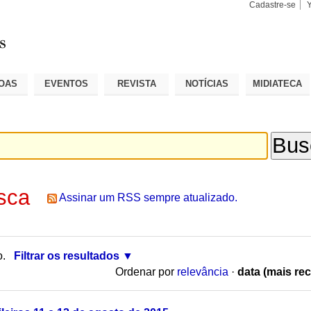
Cadastre-se
Busca
Busca
Avançad
OAS
EVENTOS
REVISTA
NOTÍCIAS
MIDIATECA
sca
Assinar um RSS sempre atualizado.
o.
Filtrar os resultados
Ordenar por
relevância
·
data (mais rec