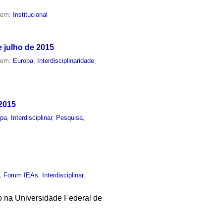
o em:
Institucional
e julho de 2015
o em:
Europa
,
Interdisciplinaridade
,
 2015
opa
,
Interdisciplinar
,
Pesquisa
,
,
Forum IEAs
,
Interdisciplinar
,
to na Universidade Federal de