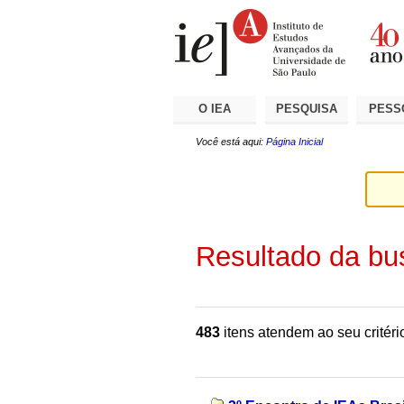
Ir
Ferramentas
Seções
para
Pessoais
o
conteúdo.
|
Ir
para
a
O IEA
PESQUISA
PESS
navegação
Você está aqui:
Página Inicial
Resultado da bu
483
itens atendem ao seu critéri