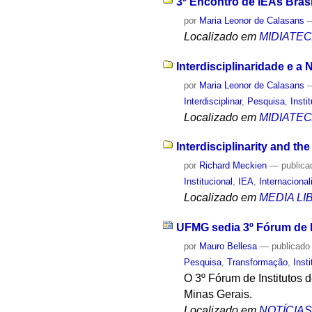
3º Encontro de IEAs Brasi
por
Maria Leonor de Calasans
Localizado em
MIDIATE
Interdisciplinaridade e a
por
Maria Leonor de Calasans
Interdisciplinar
,
Pesquisa
,
Insti
Localizado em
MIDIATE
Interdisciplinarity and th
por
Richard Meckien
—
publica
Institucional
,
IEA
,
Internaciona
Localizado em
MEDIA L
UFMG sedia 3º Fórum de I
por
Mauro Bellesa
—
publicado
Pesquisa
,
Transformação
,
Inst
O 3º Fórum de Institutos
Minas Gerais.
Localizado em
NOTÍCIA