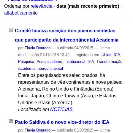
Ordenar por
relevância
·
data (mais recente primeiro)
·
alfabeticamente
Comitê finaliza seleção dos jovens cientistas
que participarão da Intercontinental Academia
por
Flávia Dourado
—
publicado
04/03/2015
—
última
modificação
21/11/2018 13:49
— registrado em:
Ubias
,
ICA
,
Pesquisa
,
Pesquisadores
,
Institucional
,
IEA
,
Transformação
,
Academia Intercontinental
Entre os pesquisadores selecionados, há
representantes de três continentes e nove países:
Alemanha, Reino Unido e Finlândia (Europa);
Índia, Japão, China e Taiwan (Ásia), e Estados
Unidos e Brasil (América).
Localizado em
NOTÍCIAS
Paulo Saldiva é o novo vice-diretor do IEA
por
Flávia Dourado
—
publicado
03/03/2015
—
última