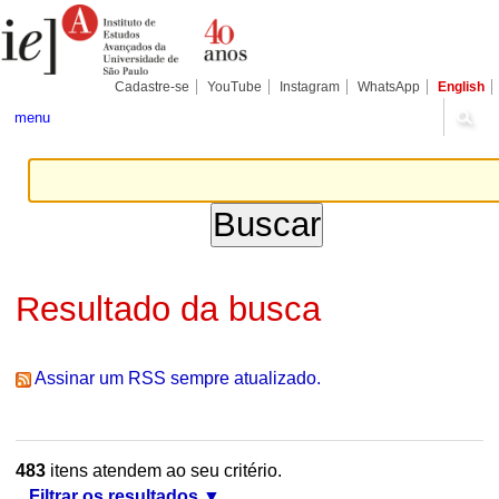
Ir
Ferramentas
Seções
para
Pessoais
o
conteúdo.
|
Cadastre-se
YouTube
Instagram
WhatsApp
English
Ir
para
menu
a
navegação
Resultado da busca
Assinar um RSS sempre atualizado.
483
itens atendem ao seu critério.
Filtrar os resultados