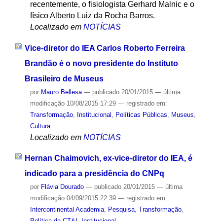
recentemente, o fisiologista Gerhard Malnic e o
físico Alberto Luiz da Rocha Barros.
Localizado em
NOTÍCIAS
Vice-diretor do IEA Carlos Roberto Ferreira
Brandão é o novo presidente do Instituto
Brasileiro de Museus
por
Mauro Bellesa
—
publicado
20/01/2015
—
última
modificação
10/08/2015 17:29
— registrado em:
Transformação
,
Institucional
,
Políticas Públicas
,
Museus
,
Cultura
Localizado em
NOTÍCIAS
Hernan Chaimovich, ex-vice-diretor do IEA, é
indicado para a presidência do CNPq
por
Flávia Dourado
—
publicado
20/01/2015
—
última
modificação
04/09/2015 22:39
— registrado em:
Intercontinental Academia
,
Pesquisa
,
Transformação
,
Política de CT&I
,
Institucional