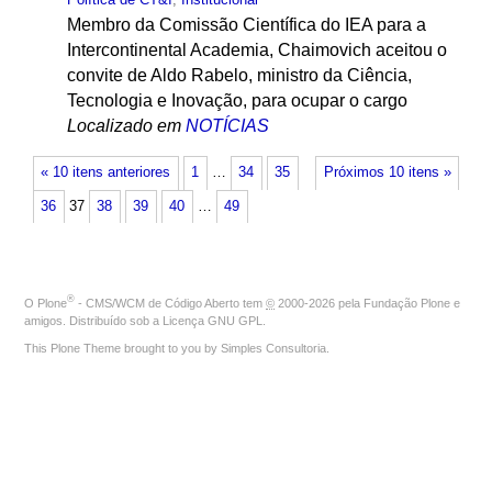
Membro da Comissão Científica do IEA para a
Intercontinental Academia, Chaimovich aceitou o
convite de Aldo Rabelo, ministro da Ciência,
Tecnologia e Inovação, para ocupar o cargo
Localizado em
NOTÍCIAS
« 10 itens anteriores
1
…
34
35
Próximos 10 itens »
36
37
38
39
40
…
49
®
O
Plone
- CMS/WCM de Código Aberto
tem
©
2000-2026 pela
Fundação Plone
e
amigos. Distribuído sob a
Licença GNU GPL
.
This Plone Theme brought to you by
Simples Consultoria
.