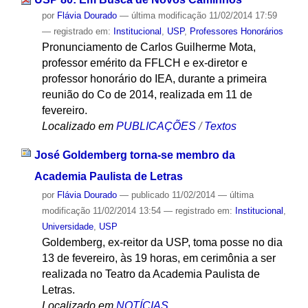
por
Flávia Dourado
—
última modificação
11/02/2014 17:59
— registrado em:
Institucional
,
USP
,
Professores Honorários
Pronunciamento de Carlos Guilherme Mota,
professor emérito da FFLCH e ex-diretor e
professor honorário do IEA, durante a primeira
reunião do Co de 2014, realizada em 11 de
fevereiro.
Localizado em
PUBLICAÇÕES
/
Textos
José Goldemberg torna-se membro da
Academia Paulista de Letras
por
Flávia Dourado
—
publicado
11/02/2014
—
última
modificação
11/02/2014 13:54
— registrado em:
Institucional
,
Universidade
,
USP
Goldemberg, ex-reitor da USP, toma posse no dia
13 de fevereiro, às 19 horas, em cerimônia a ser
realizada no Teatro da Academia Paulista de
Letras.
Localizado em
NOTÍCIAS