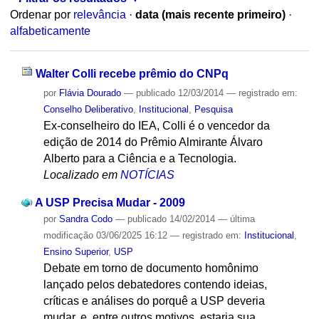
Ordenar por
relevância
·
data (mais recente primeiro)
·
alfabeticamente
Walter Colli recebe prêmio do CNPq
por
Flávia Dourado
—
publicado
12/03/2014
— registrado em:
Conselho Deliberativo
,
Institucional
,
Pesquisa
Ex-conselheiro do IEA, Colli é o vencedor da
edição de 2014 do Prêmio Almirante Álvaro
Alberto para a Ciência e a Tecnologia.
Localizado em
NOTÍCIAS
A USP Precisa Mudar - 2009
por
Sandra Codo
—
publicado
14/02/2014
—
última
modificação
03/06/2025 16:12
— registrado em:
Institucional
,
Ensino Superior
,
USP
Debate em torno de documento homônimo
lançado pelos debatedores contendo ideias,
críticas e análises do porquê a USP deveria
mudar, e, entre outros motivos, estaria sua