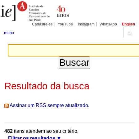
Ir
Ferramentas
Seções
para
Pessoais
o
conteúdo.
|
Cadastre-se
YouTube
Instagram
WhatsApp
English
Ir
para
menu
a
navegação
Resultado da busca
Assinar um RSS sempre atualizado.
482
itens atendem ao seu critério.
Filtrar os resultados