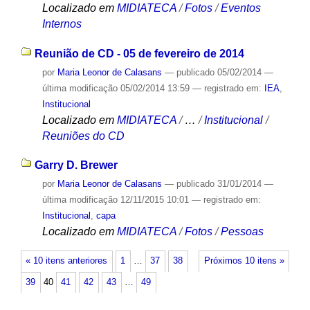
Localizado em
MIDIATECA
/
Fotos
/
Eventos
Internos
Reunião de CD - 05 de fevereiro de 2014
por
Maria Leonor de Calasans
—
publicado
05/02/2014
—
última modificação
05/02/2014 13:59
— registrado em:
IEA
,
Institucional
Localizado em
MIDIATECA
/
…
/
Institucional
/
Reuniões do CD
Garry D. Brewer
por
Maria Leonor de Calasans
—
publicado
31/01/2014
—
última modificação
12/11/2015 10:01
— registrado em:
Institucional
,
capa
Localizado em
MIDIATECA
/
Fotos
/
Pessoas
« 10 itens anteriores
1
…
37
38
Próximos 10 itens »
39
40
41
42
43
…
49