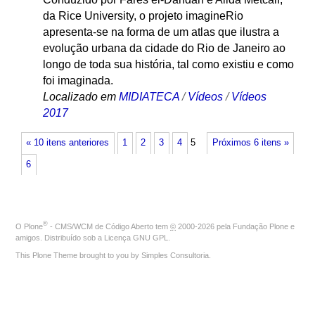
da Rice University, o projeto imagineRio
apresenta-se na forma de um atlas que ilustra a
evolução urbana da cidade do Rio de Janeiro ao
longo de toda sua história, tal como existiu e como
foi imaginada.
Localizado em
MIDIATECA
/
Vídeos
/
Vídeos
2017
« 10 itens anteriores
1
2
3
4
5
Próximos 6 itens »
6
®
O
Plone
- CMS/WCM de Código Aberto
tem
©
2000-2026 pela
Fundação Plone
e
amigos. Distribuído sob a
Licença GNU GPL
.
This Plone Theme brought to you by
Simples Consultoria
.