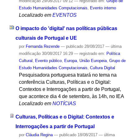
modificação
29/08/2017 09:12
— registrado em:
Grupo de
Estudo Humanidades Computacionais
,
Evento interno
Localizado em
EVENTOS
O impacto do 'digital' nas políticas públicas
culturais de Portugal e UE
por
Fernanda Rezende
—
publicado
28/08/2017
—
última
modificação
30/08/2017 16:29
— registrado em:
Política
Cultural
,
Evento público
,
Europa
,
União Europeia
,
Grupo de
Estudo Humanidades Computacionais
,
Cultura Digital
Pesquisadora portuguesa tratará no tema na
conferência Culturas, Políticas e o Digital:
Contextos e Interrogações a partir de Portugal,
que acontece dia 4 de setembro, às 14h, no IEA
Localizado em
NOTÍCIAS
Culturas, Políticas e o Digital: Contextos e
Interrogações a partir de Portugal
por
Cláudia Regina
—
publicado
18/08/2017
—
última