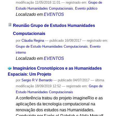
modificação
11/05/2018 11:01
— registrado em:
Grupo de
Estudo Humanidades Computacionais
,
Evento público
Localizado em
EVENTOS
Reunião Grupo de Estudos Humanidades
Computacionais
por
Cláudia Regina
—
publicado
16/08/2017
— registrado em:
Grupo de Estudo Humanidades Computacionais
,
Evento
interno
Localizado em
EVENTOS
Imaginários Cronotópicos e as Humanidades
Espaciais: Um Projeto
por
Sergio R V Bernardo
—
publicado
04/07/2017
—
última
modificação
18/09/2019 12:52
— registrado em:
Grupo de
Estudo Humanidades Computacionais
A conferência tratou do projeto imagineRio e as
aplicações da tecnologia computacional na
renovação dos estudos nas Humanidades.
Conduzido por Farès el-Dahdah e Alida Metcalf,