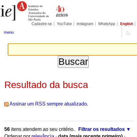
Ir
Ferramentas
Seções
para
Pessoais
o
conteúdo.
|
Cadastre-se
YouTube
Instagram
WhatsApp
English
Ir
para
menu
a
navegação
Resultado da busca
Assinar um RSS sempre atualizado.
56
itens atendem ao seu critério.
Filtrar os resultados
Ordenar por
relevância
·
data (mais recente primeiro)
·