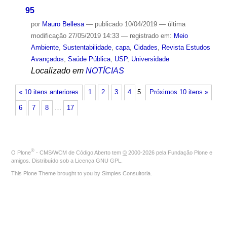
95
por
Mauro Bellesa
—
publicado
10/04/2019
—
última
modificação
27/05/2019 14:33
— registrado em:
Meio
Ambiente
,
Sustentabilidade
,
capa
,
Cidades
,
Revista Estudos
Avançados
,
Saúde Pública
,
USP
,
Universidade
Localizado em
NOTÍCIAS
« 10 itens anteriores
1
2
3
4
5
Próximos 10 itens »
6
7
8
…
17
®
O
Plone
- CMS/WCM de Código Aberto
tem
©
2000-2026 pela
Fundação Plone
e
amigos. Distribuído sob a
Licença GNU GPL
.
This Plone Theme brought to you by
Simples Consultoria
.