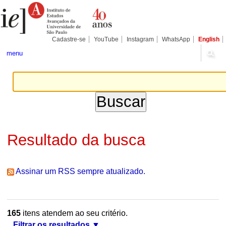
Ir
Ferramentas
Seções
para
Pessoais
o
conteúdo.
|
Cadastre-se
YouTube
Instagram
WhatsApp
English
Ir
para
menu
a
navegação
Resultado da busca
Assinar um RSS sempre atualizado.
165
itens atendem ao seu critério.
Filtrar os resultados