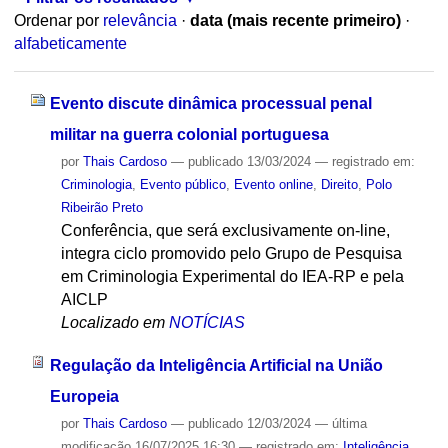
Ordenar por
relevância
·
data (mais recente primeiro)
·
alfabeticamente
Evento discute dinâmica processual penal
militar na guerra colonial portuguesa
por
Thais Cardoso
—
publicado
13/03/2024
— registrado em:
Criminologia
,
Evento público
,
Evento online
,
Direito
,
Polo
Ribeirão Preto
Conferência, que será exclusivamente on-line,
integra ciclo promovido pelo Grupo de Pesquisa
em Criminologia Experimental do IEA-RP e pela
AICLP
Localizado em
NOTÍCIAS
Regulação da Inteligência Artificial na União
Europeia
por
Thais Cardoso
—
publicado
12/03/2024
—
última
modificação
16/07/2025 16:30
— registrado em:
Inteligência