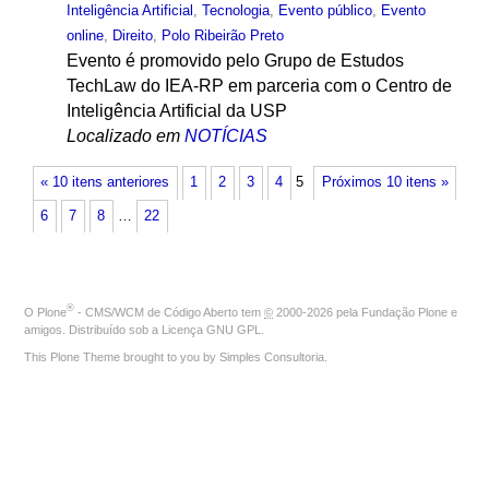
Inteligência Artificial
,
Tecnologia
,
Evento público
,
Evento
online
,
Direito
,
Polo Ribeirão Preto
Evento é promovido pelo Grupo de Estudos
TechLaw do IEA-RP em parceria com o Centro de
Inteligência Artificial da USP
Localizado em
NOTÍCIAS
« 10 itens anteriores
1
2
3
4
5
Próximos 10 itens »
6
7
8
…
22
®
O
Plone
- CMS/WCM de Código Aberto
tem
©
2000-2026 pela
Fundação Plone
e
amigos. Distribuído sob a
Licença GNU GPL
.
This Plone Theme brought to you by
Simples Consultoria
.