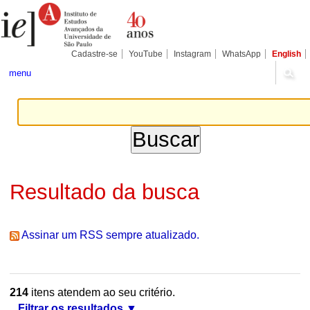
Ir
Ferramentas
Seções
para
Pessoais
o
conteúdo.
|
Cadastre-se
YouTube
Instagram
WhatsApp
English
Ir
para
menu
a
navegação
Resultado da busca
Assinar um RSS sempre atualizado.
214
itens atendem ao seu critério.
Filtrar os resultados