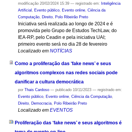
modificação
20/02/2024 15:39
— registrado em:
Inteligência
Artificial
,
Evento público
,
Evento online
,
Ciência da
Computação
,
Direito
,
Polo Ribeirão Preto
Iniciativa será realizada ao longo de 2024 e é
promovida pelo Grupo de Estudos TechLaw, do
IEA-RP, pelo Ceadin e pela iniciativa UAI;
primeiro evento será no dia 28 de fevereiro
Localizado em
NOTÍCIAS
Como a proliferação das ‘fake news’ e seus
algoritmos complexos nas redes sociais pode
danificar a cultura democrática
por
Thais Cardoso
—
publicado
10/11/2023
— registrado em:
Evento público
,
Evento online
,
Ciência da Computação
,
Direito
,
Democracia
,
Polo Ribeirão Preto
Localizado em
EVENTOS
Proliferação das ‘fake news’ e seus algoritmos é
tema de evento on-line