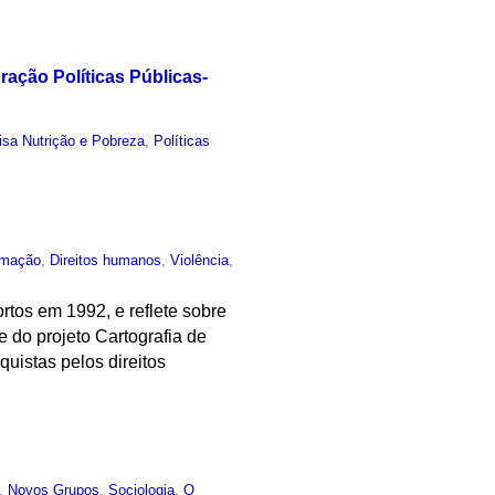
ação Políticas Públicas-
sa Nutrição e Pobreza
,
Políticas
rmação
,
Direitos humanos
,
Violência
,
tos em 1992, e reflete sobre
e do projeto Cartografia de
uistas pelos direitos
,
Novos Grupos
,
Sociologia
,
O