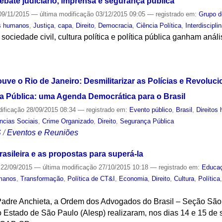
ebate judiciário, imprensa e segurança pública
9/11/2015
—
última modificação
03/12/2015 09:05
— registrado em:
Grupo d
os humanos
,
Justiça
,
capa
,
Direito
,
Democracia
,
Ciência Política
,
Interdisciplin
 sociedade civil, cultura política e política pública ganham aná
S
uve o Rio de Janeiro: Desmilitarizar as Polícias e Revoluci
ça Pública: uma Agenda Democrática para o Brasil
dificação
28/09/2015 08:34
— registrado em:
Evento público
,
Brasil
,
Direitos
ncias Sociais
,
Crime Organizado
,
Direito
,
Segurança Pública
S
/
Eventos e Reuniões
rasileira e as propostas para superá-la
22/09/2015
—
última modificação
27/10/2015 10:18
— registrado em:
Educa
umanos
,
Transformação
,
Política de CT&I
,
Economia
,
Direito
,
Cultura
,
Política
adre Anchieta, a Ordem dos Advogados do Brasil – Seção São
 Estado de São Paulo (Alesp) realizaram, nos dias 14 e 15 de 