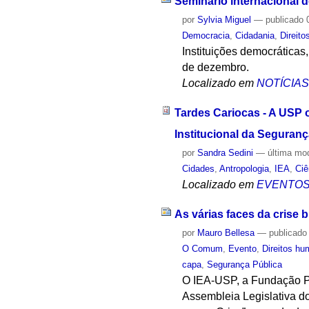
Seminário internacional d
por
Sylvia Miguel
—
publicado
0
Democracia
,
Cidadania
,
Direit
Instituições democráticas,
de dezembro.
Localizado em
NOTÍCIA
Tardes Cariocas - A USP o
Institucional da Seguran
por
Sandra Sedini
—
última mo
Cidades
,
Antropologia
,
IEA
,
Ciê
Localizado em
EVENTO
As várias faces da crise b
por
Mauro Bellesa
—
publicado
O Comum
,
Evento
,
Direitos h
capa
,
Segurança Pública
O IEA-USP, a Fundação P
Assembleia Legislativa do