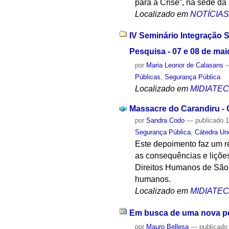
para a Crise”, na sede d
Localizado em
NOTÍCIA
IV Seminário Integração 
Pesquisa - 07 e 08 de mai
por
Maria Leonor de Calasans
Públicas
,
Segurança Pública
Localizado em
MIDIATE
Massacre do Carandiru - 
por
Sandra Codo
—
publicado
1
Segurança Pública
,
Cátedra Un
Este depoimento faz um re
as consequências e lições 
Direitos Humanos de São 
humanos.
Localizado em
MIDIATE
Em busca de uma nova po
por
Mauro Bellesa
—
publicado