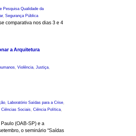
e Pesquisa Qualidade da
ar
,
Segurança Pública
lise comparativa nos dias 3 e 4
onar a Arquitetura
 humanos
,
Violência
,
Justiça
,
ção
,
Laboratório Saídas para a Crise
,
,
Ciências Sociais
,
Ciência Política
,
 Paulo (OAB-SP) e a
setembro, o seminário “Saídas