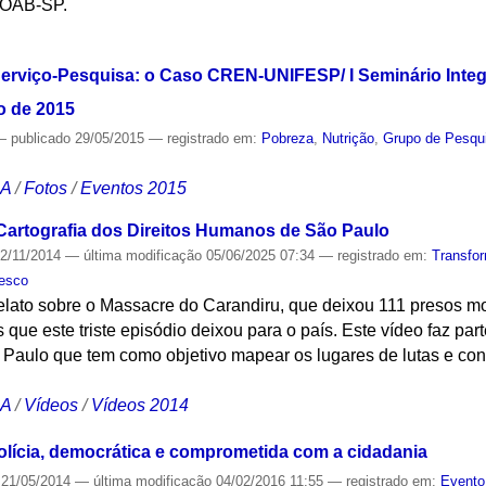
a OAB-SP.
S
Serviço-Pesquisa: o Caso CREN-UNIFESP/ I Seminário Integr
o de 2015
—
publicado
29/05/2015
— registrado em:
Pobreza
,
Nutrição
,
Grupo de Pesqui
CA
/
Fotos
/
Eventos 2015
Cartografia dos Direitos Humanos de São Paulo
2/11/2014
—
última modificação
05/06/2025 07:34
— registrado em:
Transfo
esco
lato sobre o Massacre do Carandiru, que deixou 111 presos mor
que este triste episódio deixou para o país. Este vídeo faz part
Paulo que tem como objetivo mapear os lugares de lutas e conq
CA
/
Vídeos
/
Vídeos 2014
lícia, democrática e comprometida com a cidadania
21/05/2014
—
última modificação
04/02/2016 11:55
— registrado em:
Evento