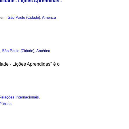
lidade - Lições Aprendidas -
o em:
São Paulo (Cidade)
,
América
,
São Paulo (Cidade)
,
América
dade - Lições Aprendidas" é o
Relações Internacionais
,
Pública