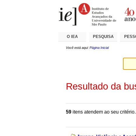
Ir
Ferramentas
Seções
para
Pessoais
o
conteúdo.
|
Ir
para
a
O IEA
PESQUISA
PESS
navegação
Você está aqui:
Página Inicial
Resultado da bu
59
itens atendem ao seu critério.