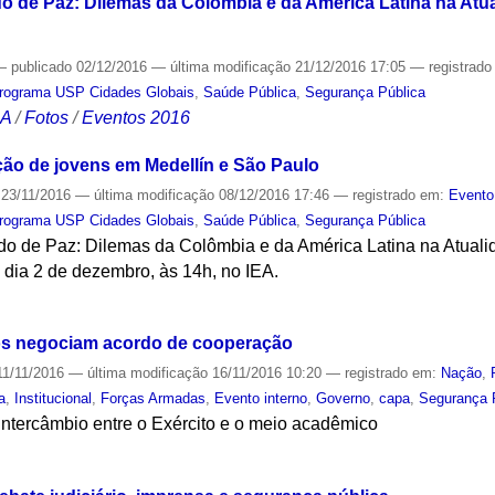
o de Paz: Dilemas da Colômbia e da América Latina na Atua
—
publicado
02/12/2016
—
última modificação
21/12/2016 17:05
— registrad
rograma USP Cidades Globais
,
Saúde Pública
,
Segurança Pública
CA
/
Fotos
/
Eventos 2016
ão de jovens em Medellín e São Paulo
23/11/2016
—
última modificação
08/12/2016 17:46
— registrado em:
Evento
rograma USP Cidades Globais
,
Saúde Pública
,
Segurança Pública
rdo de Paz: Dilemas da Colômbia e da América Latina na Atuali
 dia 2 de dezembro, às 14h, no IEA.
S
ttos negociam acordo de cooperação
1/11/2016
—
última modificação
16/11/2016 10:20
— registrado em:
Nação
,
a
,
Institucional
,
Forças Armadas
,
Evento interno
,
Governo
,
capa
,
Segurança 
intercâmbio entre o Exército e o meio acadêmico
S