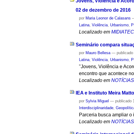
Jovens, Violência e Acord
02 de dezembro de 2016
por
Maria Leonor de Calasans
Latina
,
Violência
,
Urbanismo
,
P
Localizado em
MIDIATE
Seminário compara situaç
por
Mauro Bellesa
—
publicado
Latina
,
Violência
,
Urbanismo
,
P
"Jovens, Violência e Aco
encontro que acontece no
Localizado em
NOTÍCIA
IEA e Instituto Meira Ma
por
Sylvia Miguel
—
publicado
1
Interdisciplinaridade
,
Geopolític
Parceria busca ampliar o 
Localizado em
NOTÍCIA