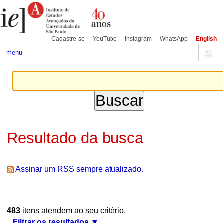
Ir
Ferramentas
Seções
para
Pessoais
o
conteúdo.
|
Cadastre-se
YouTube
Instagram
WhatsApp
English
Ir
para
menu
a
navegação
Resultado da busca
Assinar um RSS sempre atualizado.
483
itens atendem ao seu critério.
Filtrar os resultados