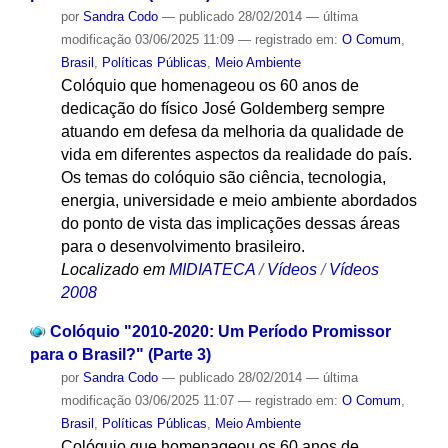
por
Sandra Codo
—
publicado
28/02/2014
—
última
modificação
03/06/2025 11:09
— registrado em:
O Comum
,
Brasil
,
Políticas Públicas
,
Meio Ambiente
Colóquio que homenageou os 60 anos de
dedicação do físico José Goldemberg sempre
atuando em defesa da melhoria da qualidade de
vida em diferentes aspectos da realidade do país.
Os temas do colóquio são ciência, tecnologia,
energia, universidade e meio ambiente abordados
do ponto de vista das implicações dessas áreas
para o desenvolvimento brasileiro.
Localizado em
MIDIATECA
/
Vídeos
/
Vídeos
2008
Colóquio "2010-2020: Um Período Promissor
para o Brasil?" (Parte 3)
por
Sandra Codo
—
publicado
28/02/2014
—
última
modificação
03/06/2025 11:07
— registrado em:
O Comum
,
Brasil
,
Políticas Públicas
,
Meio Ambiente
Colóquio que homenageou os 60 anos de