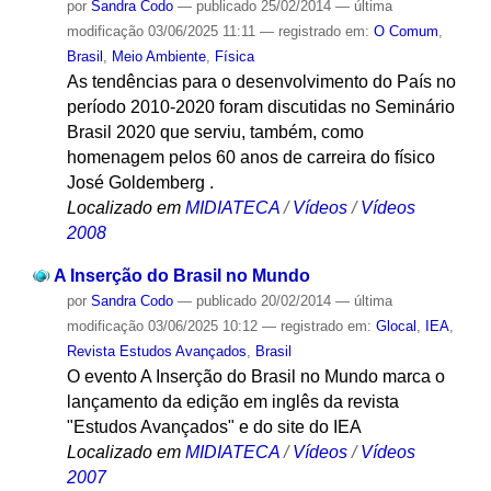
por
Sandra Codo
—
publicado
25/02/2014
—
última
modificação
03/06/2025 11:11
— registrado em:
O Comum
,
Brasil
,
Meio Ambiente
,
Física
As tendências para o desenvolvimento do País no
período 2010-2020 foram discutidas no Seminário
Brasil 2020 que serviu, também, como
homenagem pelos 60 anos de carreira do físico
José Goldemberg .
Localizado em
MIDIATECA
/
Vídeos
/
Vídeos
2008
A Inserção do Brasil no Mundo
por
Sandra Codo
—
publicado
20/02/2014
—
última
modificação
03/06/2025 10:12
— registrado em:
Glocal
,
IEA
,
Revista Estudos Avançados
,
Brasil
O evento A Inserção do Brasil no Mundo marca o
lançamento da edição em inglês da revista
"Estudos Avançados" e do site do IEA
Localizado em
MIDIATECA
/
Vídeos
/
Vídeos
2007