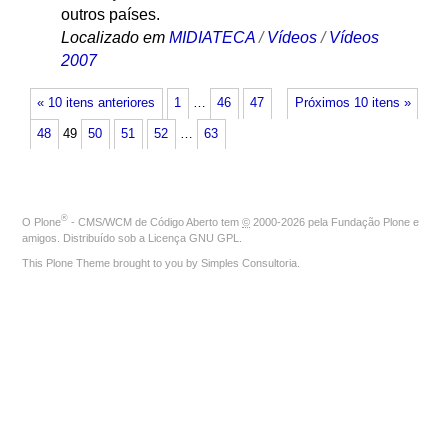
outros países.
Localizado em
MIDIATECA
/
Vídeos
/
Vídeos
2007
« 10 itens anteriores
1
…
46
47
Próximos 10 itens »
48
49
50
51
52
…
63
®
O
Plone
- CMS/WCM de Código Aberto
tem
©
2000-2026 pela
Fundação Plone
e
amigos. Distribuído sob a
Licença GNU GPL
.
This Plone Theme brought to you by
Simples Consultoria
.