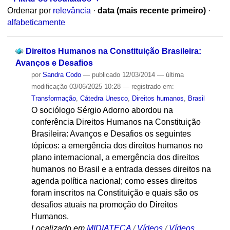
Ordenar por
relevância
·
data (mais recente primeiro)
·
alfabeticamente
Direitos Humanos na Constituição Brasileira:
Avanços e Desafios
por
Sandra Codo
—
publicado
12/03/2014
—
última
modificação
03/06/2025 10:28
— registrado em:
Transformação
,
Cátedra Unesco
,
Direitos humanos
,
Brasil
O sociólogo Sérgio Adorno abordou na
conferência Direitos Humanos na Constituição
Brasileira: Avanços e Desafios os seguintes
tópicos: a emergência dos direitos humanos no
plano internacional, a emergência dos direitos
humanos no Brasil e a entrada desses direitos na
agenda política nacional; como esses direitos
foram inscritos na Constituição e quais são os
desafios atuais na promoção do Direitos
Humanos.
Localizado em
MIDIATECA
/
Vídeos
/
Vídeos