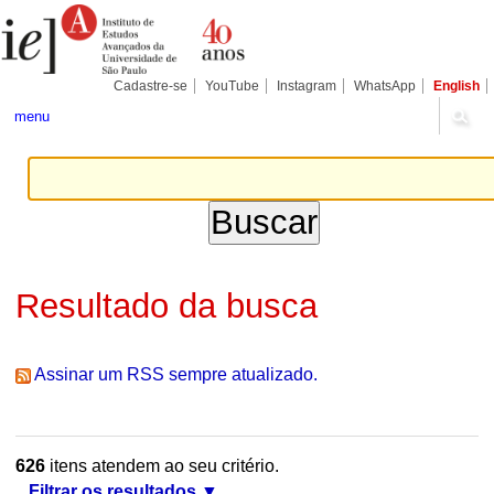
Ir
Ferramentas
Seções
para
Pessoais
o
conteúdo.
|
Cadastre-se
YouTube
Instagram
WhatsApp
English
Ir
para
menu
a
navegação
Resultado da busca
Assinar um RSS sempre atualizado.
626
itens atendem ao seu critério.
Filtrar os resultados