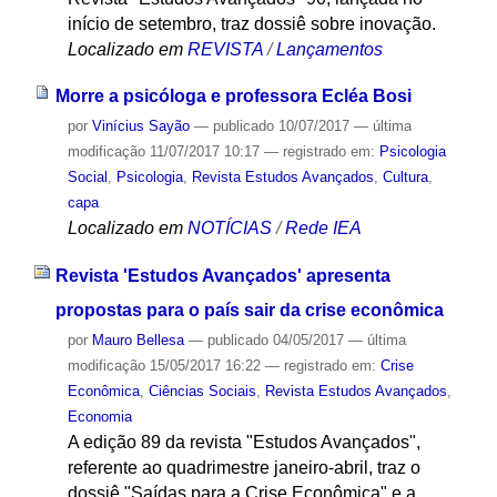
início de setembro, traz dossiê sobre inovação.
Localizado em
REVISTA
/
Lançamentos
Morre a psicóloga e professora Ecléa Bosi
por
Vinícius Sayão
—
publicado
10/07/2017
—
última
modificação
11/07/2017 10:17
— registrado em:
Psicologia
Social
,
Psicologia
,
Revista Estudos Avançados
,
Cultura
,
capa
Localizado em
NOTÍCIAS
/
Rede IEA
Revista 'Estudos Avançados' apresenta
propostas para o país sair da crise econômica
por
Mauro Bellesa
—
publicado
04/05/2017
—
última
modificação
15/05/2017 16:22
— registrado em:
Crise
Econômica
,
Ciências Sociais
,
Revista Estudos Avançados
,
Economia
A edição 89 da revista "Estudos Avançados",
referente ao quadrimestre janeiro-abril, traz o
dossiê "Saídas para a Crise Econômica" e a