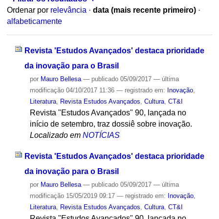
Ordenar por
relevância
·
data (mais recente primeiro)
·
alfabeticamente
Revista 'Estudos Avançados' destaca prioridade
da inovação para o Brasil
por
Mauro Bellesa
—
publicado
05/09/2017
—
última
modificação
04/10/2017 11:36
— registrado em:
Inovação
,
Literatura
,
Revista Estudos Avançados
,
Cultura
,
CT&I
Revista "Estudos Avançados" 90, lançada no
início de setembro, traz dossiê sobre inovação.
Localizado em
NOTÍCIAS
Revista 'Estudos Avançados' destaca prioridade
da inovação para o Brasil
por
Mauro Bellesa
—
publicado
05/09/2017
—
última
modificação
15/05/2019 09:17
— registrado em:
Inovação
,
Literatura
,
Revista Estudos Avançados
,
Cultura
,
CT&I
Revista "Estudos Avançados" 90, lançada no