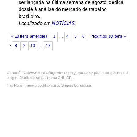
ser lançada na última semana de agosto, dedica
dossiê à análise do mercado de trabalho
brasileiro.
Localizado em
NOTÍCIAS
« 10 itens anteriores
1
…
4
5
6
Próximos 10 itens »
7
8
9
10
…
17
®
O
Plone
- CMS/WCM de Código Aberto
tem
©
2000-2026 pela
Fundação Plone
e
amigos. Distribuído sob a
Licença GNU GPL
.
This Plone Theme brought to you by
Simples Consultoria
.