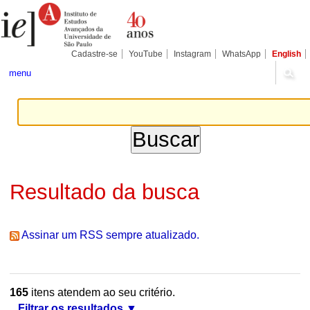
Ir
Ferramentas
Seções
para
Pessoais
o
conteúdo.
|
Cadastre-se
YouTube
Instagram
WhatsApp
English
Ir
para
menu
a
navegação
Resultado da busca
Assinar um RSS sempre atualizado.
165
itens atendem ao seu critério.
Filtrar os resultados