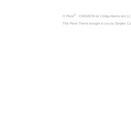
®
O
Plone
- CMS/WCM de Código Aberto
tem
©
2
This Plone Theme brought to you by
Simples Co