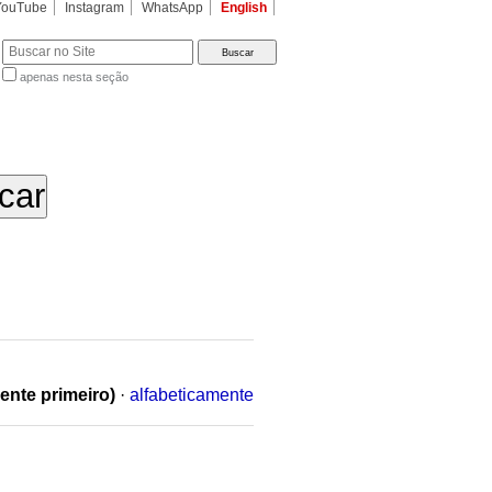
YouTube
Instagram
WhatsApp
English
apenas nesta seção
a…
ente primeiro)
·
alfabeticamente