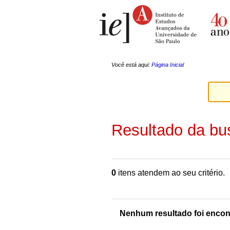
Ir
Ferramentas
para
Pessoais
o
conteúdo.
|
Ir
para
a
Você está aqui:
Página Inicial
navegação
Resultado da bu
0
itens atendem ao seu critério.
Nenhum resultado foi encon