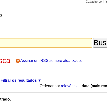
Cadastre-se
Busca
Busca
Avançad
sca
Assinar um RSS sempre atualizado.
Filtrar os resultados
Ordenar por
relevância
·
data (mais rec
trado.