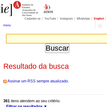
Ir
Ferramentas
Seções
para
Pessoais
o
conteúdo.
|
Cadastre-se
YouTube
Instagram
WhatsApp
English
Ir
para
menu
a
navegação
Resultado da busca
Assinar um RSS sempre atualizado.
361
itens atendem ao seu critério.
Filtrar os resultados