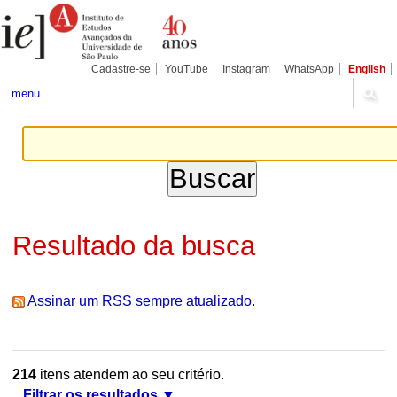
Ir
Ferramentas
Seções
para
Pessoais
o
conteúdo.
|
Cadastre-se
YouTube
Instagram
WhatsApp
English
Ir
para
menu
a
navegação
Resultado da busca
Assinar um RSS sempre atualizado.
214
itens atendem ao seu critério.
Filtrar os resultados