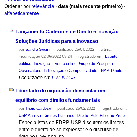
Ordenar por
relevância
·
data (mais recente primeiro)
·
alfabeticamente
Lançamento Cadernos de Direito e Inovação:
Soluções Jurídicas para a Inovação
por
Sandra Sedini
—
publicado
25/04/2022
—
última
modificação
02/06/2022 09:24
— registrado em:
Evento
público
,
Inovação
,
Evento online
,
Grupo de Pesquisa
Observatório da Inovação e Competitividade - NAP
,
Direito
Localizado em
EVENTOS
Liberdade de expressão deve estar em
equilíbrio com direitos fundamentais
por
Thais Cardoso
—
publicado
25/02/2022
— registrado em:
USP Analisa
,
Direitos humanos
,
Direito
,
Polo Ribeirão Preto
Especialistas da FDRP-USP discutem os limites
entre o direito de se expressar e o discurso de
ódio no USP Analisa