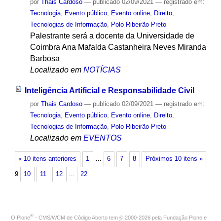
por
Thais Cardoso
—
publicado
02/09/2021
— registrado em:
Tecnologia
,
Evento público
,
Evento online
,
Direito
,
Tecnologias de Informação
,
Polo Ribeirão Preto
Palestrante será a docente da Universidade de
Coimbra Ana Mafalda Castanheira Neves Miranda
Barbosa
Localizado em
NOTÍCIAS
Inteligência Artificial e Responsabilidade Civil
por
Thais Cardoso
—
publicado
02/09/2021
— registrado em:
Tecnologia
,
Evento público
,
Evento online
,
Direito
,
Tecnologias de Informação
,
Polo Ribeirão Preto
Localizado em
EVENTOS
« 10 itens anteriores
1
…
6
7
8
Próximos 10 itens »
9
10
11
12
…
22
®
O
Plone
- CMS/WCM de Código Aberto
tem
©
2000-2026 pela
Fundação Plone
e