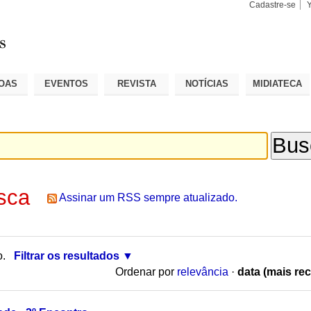
Cadastre-se
Busca
Busca
Avançad
OAS
EVENTOS
REVISTA
NOTÍCIAS
MIDIATECA
sca
Assinar um RSS sempre atualizado.
o.
Filtrar os resultados
Ordenar por
relevância
·
data (mais rec