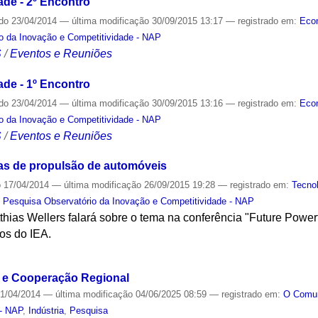
ade - 2º Encontro
ado
23/04/2014
—
última modificação
30/09/2015 13:17
— registrado em:
Eco
o da Inovação e Competitividade - NAP
S
/
Eventos e Reuniões
ade - 1º Encontro
ado
23/04/2014
—
última modificação
30/09/2015 13:16
— registrado em:
Eco
o da Inovação e Competitividade - NAP
S
/
Eventos e Reuniões
as de propulsão de automóveis
o
17/04/2014
—
última modificação
26/09/2015 19:28
— registrado em:
Tecno
 Pesquisa Observatório da Inovação e Competitividade - NAP
ias Wellers falará sobre o tema na conferência "Future Powert
tos do IEA.
S
a e Cooperação Regional
1/04/2014
—
última modificação
04/06/2025 08:59
— registrado em:
O Com
 - NAP
,
Indústria
,
Pesquisa