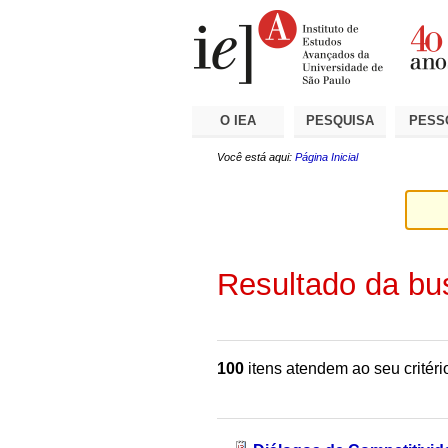
Ir
Ferramentas
Seções
para
Pessoais
o
conteúdo.
|
Ir
para
a
O IEA
PESQUISA
PESS
navegação
Você está aqui:
Página Inicial
Resultado da bu
100
itens atendem ao seu critéri