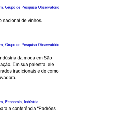
um
,
Grupo de Pesquisa Observatório
o nacional de vinhos.
um
,
Grupo de Pesquisa Observatório
 indústria da moda em São
ação. Em sua palestra, ele
rados tradicionais e de como
ovadora.
um
,
Economia
,
Indústria
para a conferência “Padrões