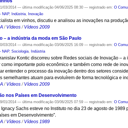
Vinhos
1/03/2014
—
última modificação
04/06/2025 08:30
— registrado em:
O Com
 - NAP
,
Indústria
,
Inovação
alista em vinhos, discutiu e analisou as inovações na produçã
CA
/
Vídeos
/
Vídeos 2009
o – a indústria da moda em São Paulo
0/03/2014
—
última modificação
03/06/2025 16:09
— registrado em:
O Com
 - NAP
,
Sociologia
,
Indústria
ranislav Kontic discorreu sobre Redes sociais de Inovação – a
r como importante polo econômico e também como rede de inov
ar entender o processo da inovação dentro dos setores conside
as semelhantes atuam para evoluírem de forma tecnológica e in
CA
/
Vídeos
/
Vídeos 2009
ção nos Países em Desenvolvimento
9/01/2014
—
última modificação
03/06/2025 07:59
— registrado em:
O Com
Ignacy Sachs esteve no Instituto no dia 23 de agosto de 1989 
Países em Desenvolvimento”.
CA
/
Vídeos
/
Vídeos 1989