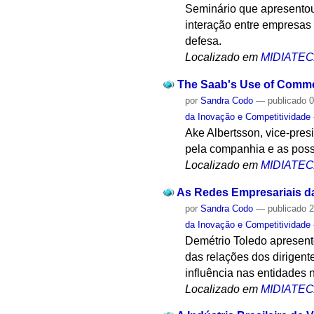
Seminário que apresentou
interação entre empresas 
defesa.
Localizado em
MIDIATE
The Saab's Use of Commer
por
Sandra Codo
—
publicado
0
da Inovação e Competitividade
Ake Albertsson, vice-presi
pela companhia e as possi
Localizado em
MIDIATE
As Redes Empresariais da 
por
Sandra Codo
—
publicado
2
da Inovação e Competitividade
Demétrio Toledo apresento
das relações dos dirigent
influência nas entidades 
Localizado em
MIDIATE