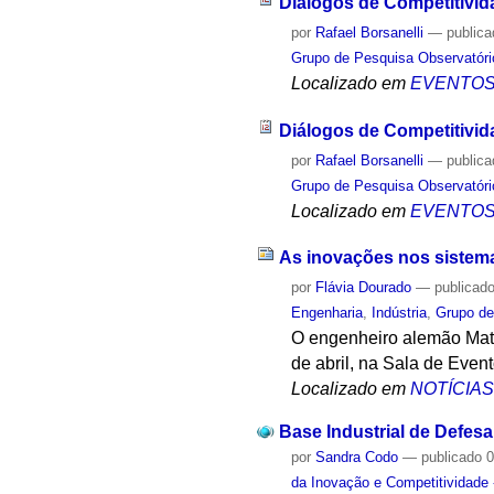
Diálogos de Competitivid
por
Rafael Borsanelli
—
public
Grupo de Pesquisa Observatóri
Localizado em
EVENTO
Diálogos de Competitivid
por
Rafael Borsanelli
—
public
Grupo de Pesquisa Observatóri
Localizado em
EVENTO
As inovações nos sistem
por
Flávia Dourado
—
publicad
Engenharia
,
Indústria
,
Grupo de
O engenheiro alemão Matth
de abril, na Sala de Even
Localizado em
NOTÍCIA
Base Industrial de Defes
por
Sandra Codo
—
publicado
0
da Inovação e Competitividade