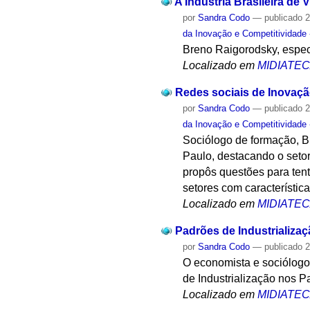
A Indústria Brasileira de 
por
Sandra Codo
—
publicado
2
da Inovação e Competitividade
Breno Raigorodsky, especi
Localizado em
MIDIATE
Redes sociais de Inovaçã
por
Sandra Codo
—
publicado
2
da Inovação e Competitividade
Sociólogo de formação, B
Paulo, destacando o seto
propôs questões para tent
setores com característic
Localizado em
MIDIATE
Padrões de Industrializa
por
Sandra Codo
—
publicado
2
O economista e sociólogo 
de Industrialização nos 
Localizado em
MIDIATE