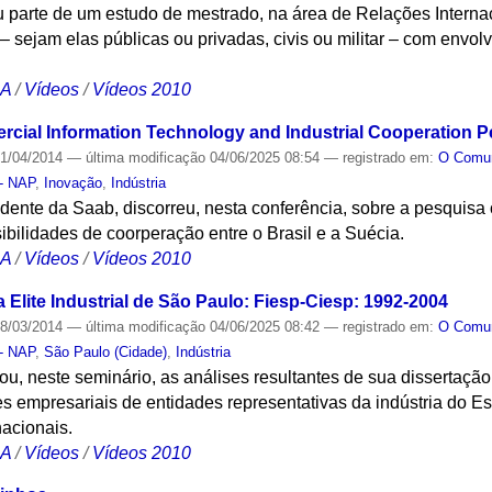
 parte de um estudo de mestrado, na área de Relações Internac
– sejam elas públicas ou privadas, civis ou militar – com envo
CA
/
Vídeos
/
Vídeos 2010
cial Information Technology and Industrial Cooperation P
1/04/2014
—
última modificação
04/06/2025 08:54
— registrado em:
O Com
 - NAP
,
Inovação
,
Indústria
dente da Saab, discorreu, nesta conferência, sobre a pesquisa c
bilidades de coorperação entre o Brasil e a Suécia.
CA
/
Vídeos
/
Vídeos 2010
Elite Industrial de São Paulo: Fiesp-Ciesp: 1992-2004
8/03/2014
—
última modificação
04/06/2025 08:42
— registrado em:
O Com
 - NAP
,
São Paulo (Cidade)
,
Indústria
u, neste seminário, as análises resultantes de sua dissertaçã
es empresariais de entidades representativas da indústria do 
nacionais.
CA
/
Vídeos
/
Vídeos 2010