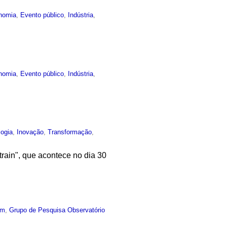
nomia
,
Evento público
,
Indústria
,
nomia
,
Evento público
,
Indústria
,
logia
,
Inovação
,
Transformação
,
rain", que acontece no dia 30
um
,
Grupo de Pesquisa Observatório