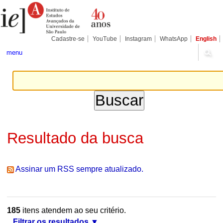
Ir
Ferramentas
Seções
para
Pessoais
o
conteúdo.
|
Cadastre-se
YouTube
Instagram
WhatsApp
English
Ir
para
menu
a
navegação
Resultado da busca
Assinar um RSS sempre atualizado.
185
itens atendem ao seu critério.
Filtrar os resultados