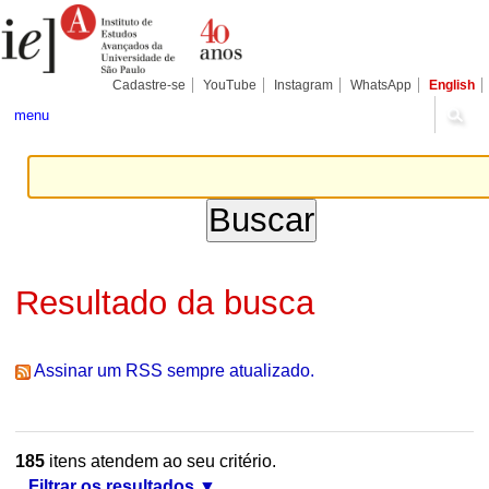
Ir
Ferramentas
Seções
para
Pessoais
o
conteúdo.
|
Cadastre-se
YouTube
Instagram
WhatsApp
English
Ir
para
menu
a
navegação
Resultado da busca
Assinar um RSS sempre atualizado.
185
itens atendem ao seu critério.
Filtrar os resultados