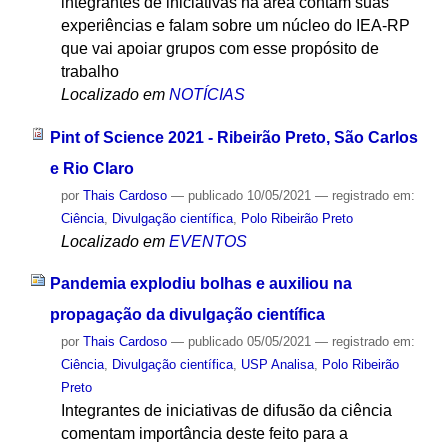
integrantes de iniciativas na área contam suas
experiências e falam sobre um núcleo do IEA-RP
que vai apoiar grupos com esse propósito de
trabalho
Localizado em
NOTÍCIAS
Pint of Science 2021 - Ribeirão Preto, São Carlos
e Rio Claro
por
Thais Cardoso
—
publicado
10/05/2021
— registrado em:
Ciência
,
Divulgação científica
,
Polo Ribeirão Preto
Localizado em
EVENTOS
Pandemia explodiu bolhas e auxiliou na
propagação da divulgação científica
por
Thais Cardoso
—
publicado
05/05/2021
— registrado em:
Ciência
,
Divulgação científica
,
USP Analisa
,
Polo Ribeirão
Preto
Integrantes de iniciativas de difusão da ciência
comentam importância deste feito para a