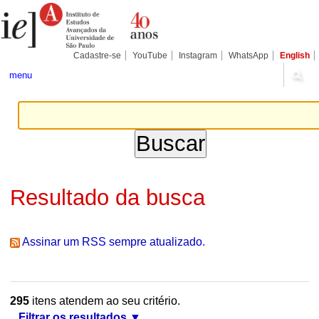
Ir
Ferramentas
Seções
para
Pessoais
o
conteúdo.
|
Cadastre-se
YouTube
Instagram
WhatsApp
English
Ir
para
menu
a
navegação
Resultado da busca
Assinar um RSS sempre atualizado.
295
itens atendem ao seu critério.
Filtrar os resultados