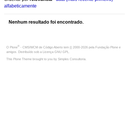
alfabeticamente
Nenhum resultado foi encontrado.
®
O
Plone
- CMS/WCM de Código Aberto
tem
©
2000-2026 pela
Fundação Plone
e
amigos. Distribuído sob a
Licença GNU GPL
.
This Plone Theme brought to you by
Simples Consultoria
.