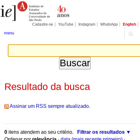
Ir
Ferramentas
Seções
para
Pessoais
o
conteúdo.
|
Cadastre-se
YouTube
Instagram
WhatsApp
English
Ir
para
menu
a
navegação
Resultado da busca
Assinar um RSS sempre atualizado.
0
itens atendem ao seu critério.
Filtrar os resultados
Ordenar por
relevância
·
data (mais recente primeiro)
·