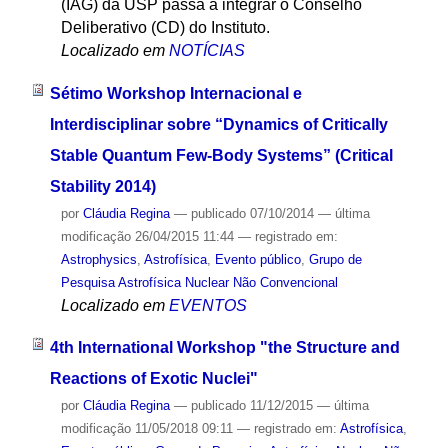
(IAG) da USP passa a integrar o Conselho
Deliberativo (CD) do Instituto.
Localizado em
NOTÍCIAS
Sétimo Workshop Internacional e
Interdisciplinar sobre “Dynamics of Critically
Stable Quantum Few-Body Systems” (Critical
Stability 2014)
por
Cláudia Regina
—
publicado
07/10/2014
—
última
modificação
26/04/2015 11:44
— registrado em:
Astrophysics
,
Astrofísica
,
Evento público
,
Grupo de
Pesquisa Astrofísica Nuclear Não Convencional
Localizado em
EVENTOS
4th International Workshop "the Structure and
Reactions of Exotic Nuclei"
por
Cláudia Regina
—
publicado
11/12/2015
—
última
modificação
11/05/2018 09:11
— registrado em:
Astrofísica
,