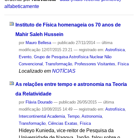
alfabeticamente
Instituto de Física homenageia os 70 anos de
Mahir Saleh Hussein
por
Mauro Bellesa
—
publicado
27/11/2014
—
última
modificação
12/07/2015 23:21
— registrado em:
Astrofísica
,
Evento
,
Grupo de Pesquisa Astrofísica Nuclear Não
Convencional
,
Transformação
,
Professores Visitantes
,
Física
Localizado em
NOTÍCIAS
As relações entre tempo e astronomia na Teoria
da Relatividade
por
Flávia Dourado
—
publicado
26/05/2015
—
última
modificação
10/08/2015 14:49
— registrado em:
Astrofísica
,
Intercontinental Academia
,
Tempo
,
Astronomia
,
Transformação
,
Ciências Exatas
,
Física
Hideyo Kunieda, vice-reitor de Pesquisa da
Universidade de Nagoya, Japão, falou sobre o