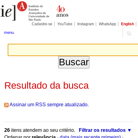
Ir
Ferramentas
Seções
para
Pessoais
o
conteúdo.
|
Cadastre-se
YouTube
Instagram
WhatsApp
English
Ir
para
menu
a
navegação
Resultado da busca
Assinar um RSS sempre atualizado.
26
itens atendem ao seu critério.
Filtrar os resultados
Ordenar por
relevância
·
data (mais recente primeiro)
·