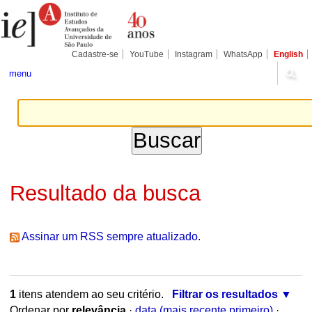
Ir
Ferramentas
Seções
para
Pessoais
o
conteúdo.
|
Cadastre-se
YouTube
Instagram
WhatsApp
English
Ir
para
menu
a
navegação
Resultado da busca
Assinar um RSS sempre atualizado.
1
itens atendem ao seu critério.
Filtrar os resultados
Ordenar por
relevância
·
data (mais recente primeiro)
·