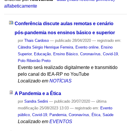
alfabeticamente
Conferência discute aulas remotas e cenário
pós-pandemia nos ensinos básico e superior
por
Thais Cardoso
—
publicado
28/04/2020
— registrado em:
Cátedra Sérgio Henrique Ferreira
,
Evento online
,
Ensino
Superior
,
Educação
,
Ensino Básico
,
Coronavírus
,
Covid-19
,
Polo Ribeirão Preto
Evento será realizado digitalmente e transmitido
pelo canal do IEA-RP no YouTube
Localizado em
NOTÍCIAS
A Pandemia e a Ética
por
Sandra Sedini
—
publicado
20/07/2020
—
última
modificação
25/08/2023 13:03
— registrado em:
Evento
público
,
Covid-19
,
Pandemia
,
Coronavírus
,
Ética
,
Saúde
Localizado em
EVENTOS