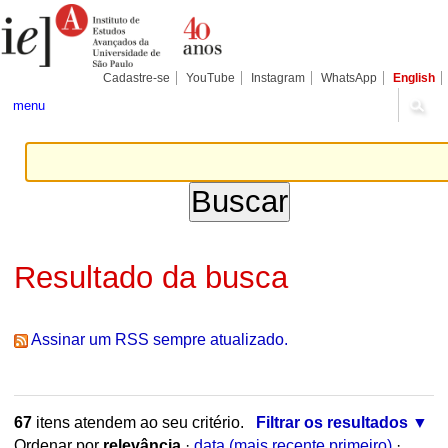
Ir
Ferramentas
Seções
para
Pessoais
o
conteúdo.
|
Cadastre-se
YouTube
Instagram
WhatsApp
English
Ir
para
menu
a
navegação
Resultado da busca
Assinar um RSS sempre atualizado.
67
itens atendem ao seu critério.
Filtrar os resultados
Ordenar por
relevância
·
data (mais recente primeiro)
·