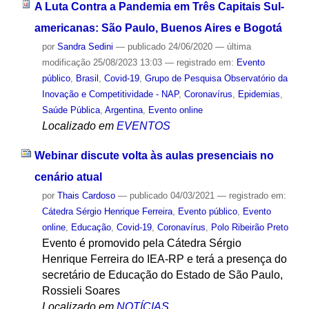
A Luta Contra a Pandemia em Três Capitais Sul-
americanas: São Paulo, Buenos Aires e Bogotá
por
Sandra Sedini
—
publicado
24/06/2020
—
última
modificação
25/08/2023 13:03
— registrado em:
Evento
público
,
Brasil
,
Covid-19
,
Grupo de Pesquisa Observatório da
Inovação e Competitividade - NAP
,
Coronavírus
,
Epidemias
,
Saúde Pública
,
Argentina
,
Evento online
Localizado em
EVENTOS
Webinar discute volta às aulas presenciais no
cenário atual
por
Thais Cardoso
—
publicado
04/03/2021
— registrado em:
Cátedra Sérgio Henrique Ferreira
,
Evento público
,
Evento
online
,
Educação
,
Covid-19
,
Coronavírus
,
Polo Ribeirão Preto
Evento é promovido pela Cátedra Sérgio
Henrique Ferreira do IEA-RP e terá a presença do
secretário de Educação do Estado de São Paulo,
Rossieli Soares
Localizado em
NOTÍCIAS