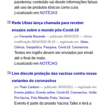
pandemia; conteúdo vai desde informações falsas
até uso de produtos tóxicos como cura
Localizado em
NOTÍCIAS
Rede Ubias lança chamada para receber
ensaios sobre o mundo pós-Covid-19
por
Fernanda Rezende
—
publicado
08/04/2020
—
última
modificação
09/04/2020 08:18
— registrado em:
Ubias
,
Ciência
,
Geopolítica
,
Pesquisa
,
Covid-19
,
Coronavírus
Textos em inglês devem ser enviados por email
até o final de maio.
Localizado em
NOTÍCIAS
Live discute proteção das vacinas contra novas
variantes do coronavírus
por
Thais Cardoso
—
publicado
30/03/2021
— registrado em:
Evento público
,
Evento online
,
Covid-19
,
Coronavírus
,
União
Pró-Vacina
,
Polo Ribeirão Preto
,
Vacinas
Evento é parte do projeto Vacina Talks e terá a