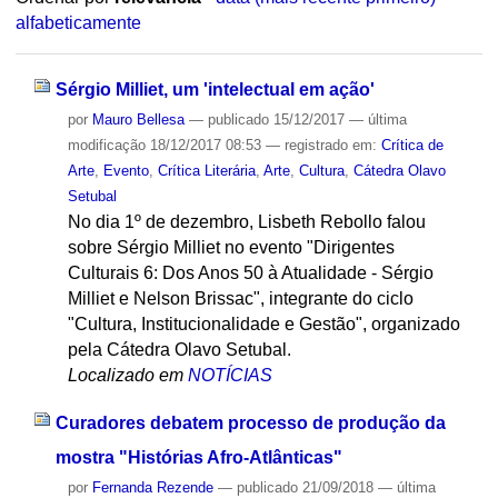
alfabeticamente
Sérgio Milliet, um 'intelectual em ação'
por
Mauro Bellesa
—
publicado
15/12/2017
—
última
modificação
18/12/2017 08:53
— registrado em:
Crítica de
Arte
,
Evento
,
Crítica Literária
,
Arte
,
Cultura
,
Cátedra Olavo
Setubal
No dia 1º de dezembro, Lisbeth Rebollo falou
sobre Sérgio Milliet no evento "Dirigentes
Culturais 6: Dos Anos 50 à Atualidade - Sérgio
Milliet e Nelson Brissac", integrante do ciclo
"Cultura, Institucionalidade e Gestão", organizado
pela Cátedra Olavo Setubal.
Localizado em
NOTÍCIAS
Curadores debatem processo de produção da
mostra "Histórias Afro-Atlânticas"
por
Fernanda Rezende
—
publicado
21/09/2018
—
última