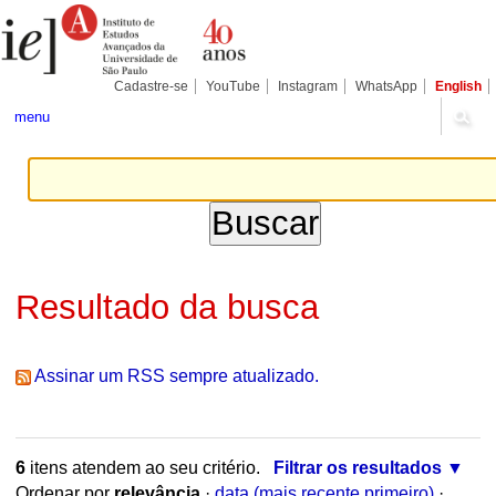
Ir
Ferramentas
Seções
para
Pessoais
o
conteúdo.
|
Cadastre-se
YouTube
Instagram
WhatsApp
English
Ir
para
menu
a
navegação
Resultado da busca
Assinar um RSS sempre atualizado.
6
itens atendem ao seu critério.
Filtrar os resultados
Ordenar por
relevância
·
data (mais recente primeiro)
·