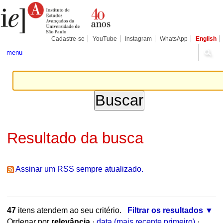
Ir
Ferramentas
Seções
para
Pessoais
o
conteúdo.
|
Cadastre-se
YouTube
Instagram
WhatsApp
English
Ir
para
menu
a
navegação
Resultado da busca
Assinar um RSS sempre atualizado.
47
itens atendem ao seu critério.
Filtrar os resultados
Ordenar por
relevância
·
data (mais recente primeiro)
·