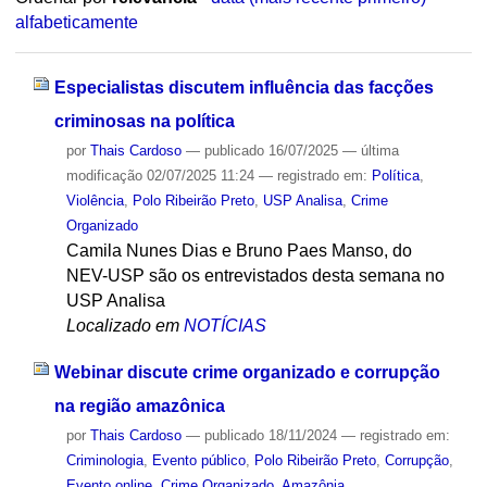
alfabeticamente
Especialistas discutem influência das facções
criminosas na política
por
Thais Cardoso
—
publicado
16/07/2025
—
última
modificação
02/07/2025 11:24
— registrado em:
Política
,
Violência
,
Polo Ribeirão Preto
,
USP Analisa
,
Crime
Organizado
Camila Nunes Dias e Bruno Paes Manso, do
NEV-USP são os entrevistados desta semana no
USP Analisa
Localizado em
NOTÍCIAS
Webinar discute crime organizado e corrupção
na região amazônica
por
Thais Cardoso
—
publicado
18/11/2024
— registrado em:
Criminologia
,
Evento público
,
Polo Ribeirão Preto
,
Corrupção
,
Evento online
,
Crime Organizado
,
Amazônia