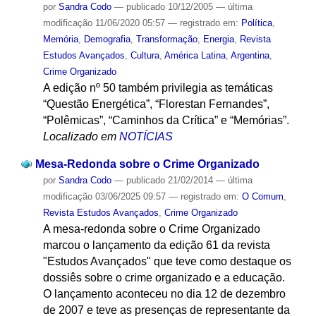
por
Sandra Codo
—
publicado
10/12/2005
—
última
modificação
11/06/2020 05:57
— registrado em:
Política
,
Memória
,
Demografia
,
Transformação
,
Energia
,
Revista
Estudos Avançados
,
Cultura
,
América Latina
,
Argentina
,
Crime Organizado
A edição nº 50 também privilegia as temáticas
“Questão Energética”, “Florestan Fernandes”,
“Polêmicas”, “Caminhos da Crítica” e “Memórias”.
Localizado em
NOTÍCIAS
Mesa-Redonda sobre o Crime Organizado
por
Sandra Codo
—
publicado
21/02/2014
—
última
modificação
03/06/2025 09:57
— registrado em:
O Comum
,
Revista Estudos Avançados
,
Crime Organizado
A mesa-redonda sobre o Crime Organizado
marcou o lançamento da edição 61 da revista
"Estudos Avançados" que teve como destaque os
dossiês sobre o crime organizado e a educação.
O lançamento aconteceu no dia 12 de dezembro
de 2007 e teve as presenças de representante da