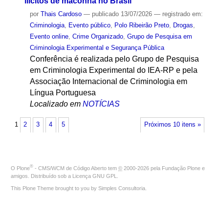
ilícitos de maconha no Brasil
por
Thais Cardoso
—
publicado
13/07/2026
— registrado em:
Criminologia
,
Evento público
,
Polo Ribeirão Preto
,
Drogas
,
Evento online
,
Crime Organizado
,
Grupo de Pesquisa em
Criminologia Experimental e Segurança Pública
Conferência é realizada pelo Grupo de Pesquisa
em Criminologia Experimental do IEA-RP e pela
Associação Internacional de Criminologia em
Língua Portuguesa
Localizado em
NOTÍCIAS
1
2
3
4
5
Próximos 10 itens »
®
O
Plone
- CMS/WCM de Código Aberto
tem
©
2000-2026 pela
Fundação Plone
e
amigos. Distribuído sob a
Licença GNU GPL
.
This Plone Theme brought to you by
Simples Consultoria
.