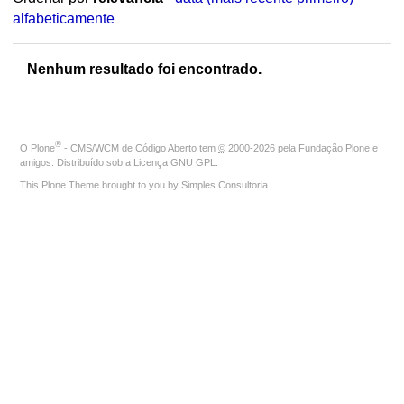
alfabeticamente
Nenhum resultado foi encontrado.
®
O
Plone
- CMS/WCM de Código Aberto
tem
©
2000-2026 pela
Fundação Plone
e
amigos. Distribuído sob a
Licença GNU GPL
.
This Plone Theme brought to you by
Simples Consultoria
.