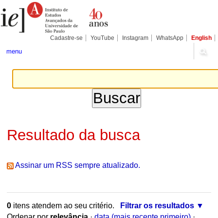
Ir
Ferramentas
para
Pessoais
o
conteúdo.
|
Cadastre-se
YouTube
Instagram
WhatsApp
English
Ir
para
menu
a
navegação
Resultado da busca
Assinar um RSS sempre atualizado.
0
itens atendem ao seu critério.
Filtrar os resultados
Ordenar por
relevância
·
data (mais recente primeiro)
·