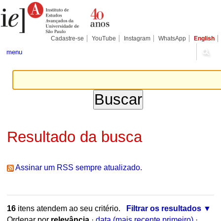
Ir
Ferramentas
Seções
para
Pessoais
o
conteúdo.
|
Cadastre-se
YouTube
Instagram
WhatsApp
English
Ir
para
menu
a
navegação
Resultado da busca
Assinar um RSS sempre atualizado.
16
itens atendem ao seu critério.
Filtrar os resultados
Ordenar por
relevância
·
data (mais recente primeiro)
·