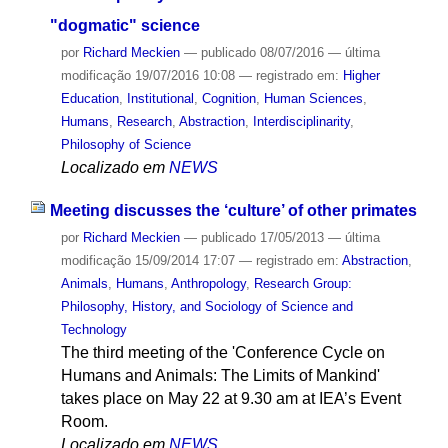
"dogmatic" science
por
Richard Meckien
—
publicado
08/07/2016
—
última
modificação
19/07/2016 10:08
— registrado em:
Higher
Education
,
Institutional
,
Cognition
,
Human Sciences
,
Humans
,
Research
,
Abstraction
,
Interdisciplinarity
,
Philosophy of Science
Localizado em
NEWS
Meeting discusses the ‘culture’ of other primates
por
Richard Meckien
—
publicado
17/05/2013
—
última
modificação
15/09/2014 17:07
— registrado em:
Abstraction
,
Animals
,
Humans
,
Anthropology
,
Research Group:
Philosophy, History, and Sociology of Science and
Technology
The third meeting of the 'Conference Cycle on
Humans and Animals: The Limits of Mankind'
takes place on May 22 at 9.30 am at IEA’s Event
Room.
Localizado em
NEWS