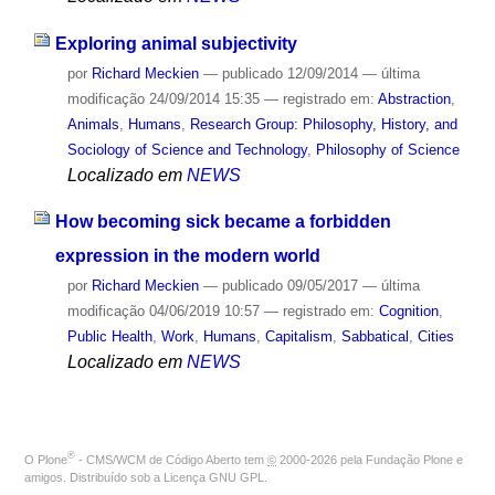
Exploring animal subjectivity
por
Richard Meckien
—
publicado
12/09/2014
—
última
modificação
24/09/2014 15:35
— registrado em:
Abstraction
,
Animals
,
Humans
,
Research Group: Philosophy, History, and
Sociology of Science and Technology
,
Philosophy of Science
Localizado em
NEWS
How becoming sick became a forbidden
expression in the modern world
por
Richard Meckien
—
publicado
09/05/2017
—
última
modificação
04/06/2019 10:57
— registrado em:
Cognition
,
Public Health
,
Work
,
Humans
,
Capitalism
,
Sabbatical
,
Cities
Localizado em
NEWS
®
O
Plone
- CMS/WCM de Código Aberto
tem
©
2000-2026 pela
Fundação Plone
e
amigos. Distribuído sob a
Licença GNU GPL
.