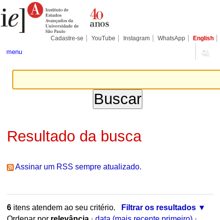
Ir
Ferramentas
Seções
para
Pessoais
o
conteúdo.
|
Cadastre-se
YouTube
Instagram
WhatsApp
English
Ir
para
menu
a
navegação
Resultado da busca
Assinar um RSS sempre atualizado.
6
itens atendem ao seu critério.
Filtrar os resultados
Ordenar por
relevância
·
data (mais recente primeiro)
·