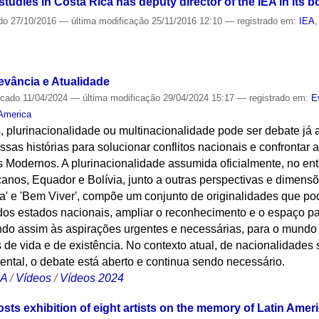
tudies in Costa Rica has deputy director of the IEA in its b
do
27/10/2016
—
última modificação
25/11/2016 12:10
— registrado em:
IEA
evância e Atualidade
icado
11/04/2024
—
última modificação
29/04/2024 15:17
— registrado em:
E
 America
 plurinacionalidade ou multinacionalidade pode ser debate já 
s histórias para solucionar conflitos nacionais e confrontar 
Modernos. A plurinacionalidade assumida oficialmente, no enta
anos, Equador e Bolívia, junto a outras perspectivas e dimensõe
a' e 'Bem Viver', compõe um conjunto de originalidades que po
os estados nacionais, ampliar o reconhecimento e o espaço par
ndo assim às aspirações urgentes e necessárias, para o mundo 
s de vida e de existência. No contexto atual, de nacionalidades
ntal, o debate está aberto e continua sendo necessário.
CA
/
Vídeos
/
Vídeos 2024
sts exhibition of eight artists on the memory of Latin Amer