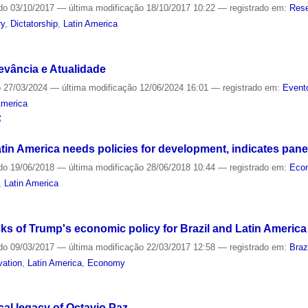
do
03/10/2017
—
última modificação
18/10/2017 10:22
— registrado em:
Rese
ry
,
Dictatorship
,
Latin America
evância e Atualidade
o
27/03/2024
—
última modificação
12/06/2024 16:01
— registrado em:
Event
America
S
tin America needs policies for development, indicates pane
do
19/06/2018
—
última modificação
28/06/2018 10:44
— registrado em:
Eco
,
Latin America
ks of Trump's economic policy for Brazil and Latin America
do
09/03/2017
—
última modificação
22/03/2017 12:58
— registrado em:
Braz
vation
,
Latin America
,
Economy
cal legacy of Octavio Paz