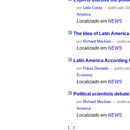
por
Leila Costa
—
publicado
16
America
Localizado em
NEWS
The Idea of ​​Latin Americ
por
Richard Meckien
—
publica
Localizado em
NEWS
Latin America According 
por
Flávia Dourado
—
publicad
Economy
Localizado em
NEWS
Political scientists debate
por
Richard Meckien
—
publica
America
Localizado em
NEWS
1
2