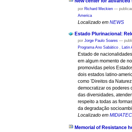
New center for advanced s
por
Richard Meckien
—
publica
America
Localizado em
NEWS
Estado Plurinacional: Rel
por
Jorge Paulo Soares
—
publ
Programa Ano Sabático
,
Latin
Estado de nacionalidades,
em algum momento de nossa
promovidas pelos Estados 
dois estados latino-americ
como 'Direitos da Naturez
democratizar os poderes d
das diversidades, atende
respeito a todas as forma
da degradação socioambie
Localizado em
MIDIATE
Memorial of Resistance ho