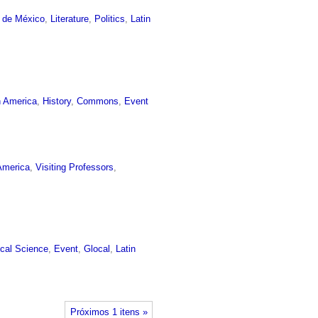
o de México
,
Literature
,
Politics
,
Latin
n America
,
History
,
Commons
,
Event
America
,
Visiting Professors
,
ical Science
,
Event
,
Glocal
,
Latin
Próximos 1 itens »