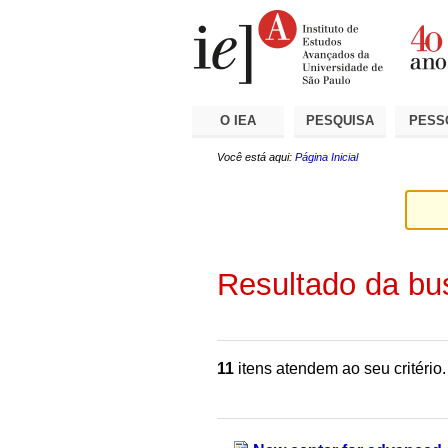
Ir
Ferramentas
Seções
para
Pessoais
o
conteúdo.
|
Ir
para
a
O IEA
PESQUISA
PESS
navegação
Você está aqui:
Página Inicial
Resultado da bu
11
itens atendem ao seu critério.