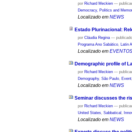
por
Richard Meckien
—
publica
Democracy, Politics and Memo
Localizado em
NEWS
Estado Plurinacional: Rel
por
Cláudia Regina
—
publicad
Programa Ano Sabático
,
Latin 
Localizado em
EVENTO
Demographic profile of La
por
Richard Meckien
—
publica
Demography
,
São Paulo
,
Event
Localizado em
NEWS
Seminar discusses the ris
por
Richard Meckien
—
publica
United States
,
Sabbatical
,
Inno
Localizado em
NEWS
Experts discuss the politi