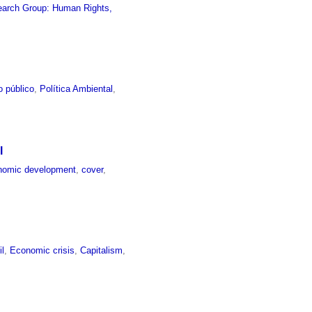
arch Group: Human Rights,
o público
,
Política Ambiental
,
l
nomic development
,
cover
,
il
,
Economic crisis
,
Capitalism
,