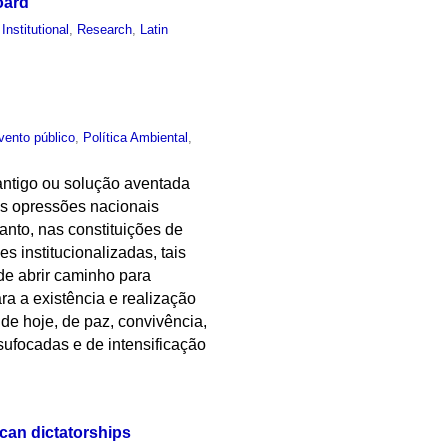
oard
,
Institutional
,
Research
,
Latin
vento público
,
Política Ambiental
,
antigo ou solução aventada
as opressões nacionais
nto, nas constituições de
s institucionalizadas, tais
de abrir caminho para
a a existência e realização
de hoje, de paz, convivência,
 sufocadas e de intensificação
ican dictatorships