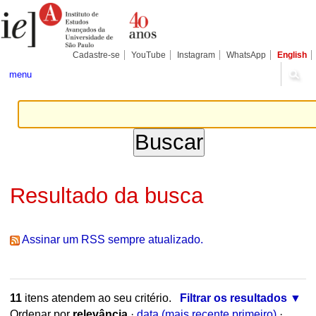
Ir
Ferramentas
Seções
para
Pessoais
o
conteúdo.
|
Cadastre-se
YouTube
Instagram
WhatsApp
English
Ir
para
menu
a
navegação
Resultado da busca
Assinar um RSS sempre atualizado.
11
itens atendem ao seu critério.
Filtrar os resultados
Ordenar por
relevância
·
data (mais recente primeiro)
·