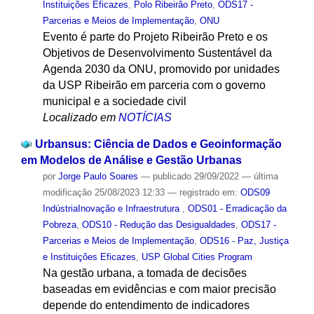
Instituições Eficazes
,
Polo Ribeirão Preto
,
ODS17 -
Parcerias e Meios de Implementação
,
ONU
Evento é parte do Projeto Ribeirão Preto e os
Objetivos de Desenvolvimento Sustentável da
Agenda 2030 da ONU, promovido por unidades
da USP Ribeirão em parceria com o governo
municipal e a sociedade civil
Localizado em
NOTÍCIAS
Urbansus: Ciência de Dados e Geoinformação
em Modelos de Análise e Gestão Urbanas
por
Jorge Paulo Soares
—
publicado
29/09/2022
—
última
modificação
25/08/2023 12:33
— registrado em:
ODS09
IndústriaInovação e Infraestrutura
,
ODS01 - Erradicação da
Pobreza
,
ODS10 - Redução das Desigualdades
,
ODS17 -
Parcerias e Meios de Implementação
,
ODS16 - Paz, Justiça
e Instituições Eficazes
,
USP Global Cities Program
Na gestão urbana, a tomada de decisões
baseadas em evidências e com maior precisão
depende do entendimento de indicadores