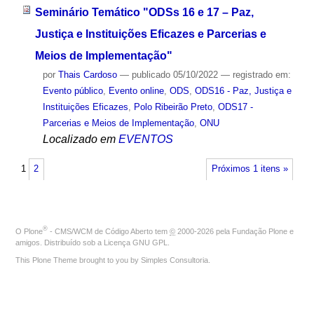
Seminário Temático "ODSs 16 e 17 – Paz,
Justiça e Instituições Eficazes e Parcerias e
Meios de Implementação"
por
Thais Cardoso
—
publicado
05/10/2022
— registrado em:
Evento público
,
Evento online
,
ODS
,
ODS16 - Paz, Justiça e
Instituições Eficazes
,
Polo Ribeirão Preto
,
ODS17 -
Parcerias e Meios de Implementação
,
ONU
Localizado em
EVENTOS
1
2
Próximos 1 itens »
®
O
Plone
- CMS/WCM de Código Aberto
tem
©
2000-2026 pela
Fundação Plone
e
amigos. Distribuído sob a
Licença GNU GPL
.
This Plone Theme brought to you by
Simples Consultoria
.