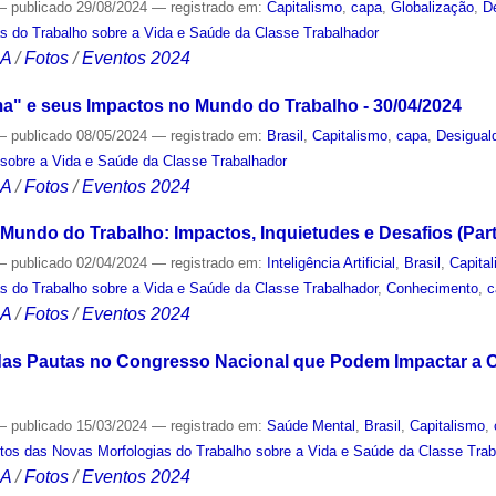
—
publicado
29/08/2024
— registrado em:
Capitalismo
,
capa
,
Globalização
,
D
s do Trabalho sobre a Vida e Saúde da Classe Trabalhador
CA
/
Fotos
/
Eventos 2024
ma" e seus Impactos no Mundo do Trabalho - 30/04/2024
—
publicado
08/05/2024
— registrado em:
Brasil
,
Capitalismo
,
capa
,
Desigual
 sobre a Vida e Saúde da Classe Trabalhador
CA
/
Fotos
/
Eventos 2024
no Mundo do Trabalho: Impactos, Inquietudes e Desafios (Part
—
publicado
02/04/2024
— registrado em:
Inteligência Artificial
,
Brasil
,
Capita
s do Trabalho sobre a Vida e Saúde da Classe Trabalhador
,
Conhecimento
,
c
CA
/
Fotos
/
Eventos 2024
das Pautas no Congresso Nacional que Podem Impactar a C
—
publicado
15/03/2024
— registrado em:
Saúde Mental
,
Brasil
,
Capitalismo
,
tos das Novas Morfologias do Trabalho sobre a Vida e Saúde da Classe Trab
CA
/
Fotos
/
Eventos 2024