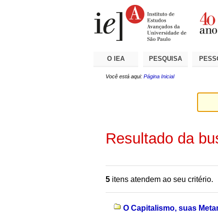
Ir
Ferramentas
Seções
para
Pessoais
o
conteúdo.
|
Ir
para
a
O IEA
PESQUISA
PESS
navegação
Você está aqui:
Página Inicial
Resultado da bu
5
itens atendem ao seu critério.
O Capitalismo, suas Meta