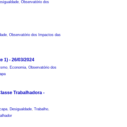
esigualdade
,
Observatório dos
dade
,
Observatório dos Impactos das
e 1) - 26/03/2024
lismo
,
Economia
,
Observatório dos
apa
lasse Trabalhadora -
capa
,
Desigualdade
,
Trabalho
,
alhador