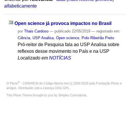
alfabeticamente
Open science já provoca impactos no Brasil
por
Thais Cardoso
—
publicado
22/05/2019
— registrado em:
Ciência
,
USP Analisa
,
Open science
,
Polo Ribeirão Preto
Pró-reitor de Pesquisa fala ao USP Analisa sobre
reflexos desse movimento no País e na USP
Localizado em
NOTÍCIAS
®
O
Plone
- CMS/WCM de Código Aberto
tem
©
2000-2026 pela
Fundação Plone
e
amigos. Distribuído sob a
Licença GNU GPL
.
This Plone Theme brought to you by
Simples Consultoria
.