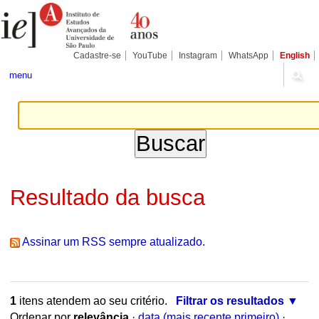
Ir
Ferramentas
Seções
para
Pessoais
o
conteúdo.
|
Cadastre-se
YouTube
Instagram
WhatsApp
English
Ir
para
menu
a
navegação
Resultado da busca
Assinar um RSS sempre atualizado.
1
itens atendem ao seu critério.
Filtrar os resultados
Ordenar por
relevância
·
data (mais recente primeiro)
·