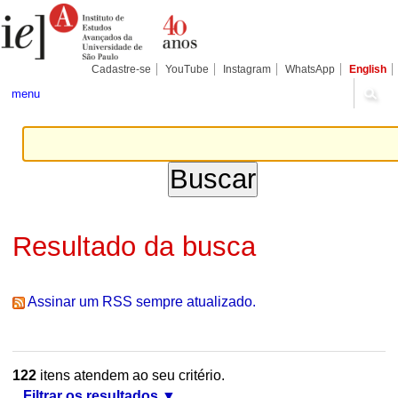
Ir
Ferramentas
Seções
para
Pessoais
o
conteúdo.
|
Cadastre-se
YouTube
Instagram
WhatsApp
English
Ir
para
menu
a
navegação
Resultado da busca
Assinar um RSS sempre atualizado.
122
itens atendem ao seu critério.
Filtrar os resultados