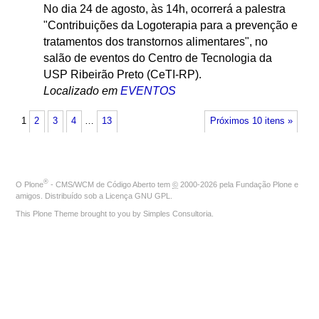
No dia 24 de agosto, às 14h, ocorrerá a palestra
"Contribuições da Logoterapia para a prevenção e
tratamentos dos transtornos alimentares", no
salão de eventos do Centro de Tecnologia da
USP Ribeirão Preto (CeTI-RP).
Localizado em
EVENTOS
1
2
3
4
…
13
Próximos 10 itens »
®
O
Plone
- CMS/WCM de Código Aberto
tem
©
2000-2026 pela
Fundação Plone
e
amigos. Distribuído sob a
Licença GNU GPL
.
This Plone Theme brought to you by
Simples Consultoria
.