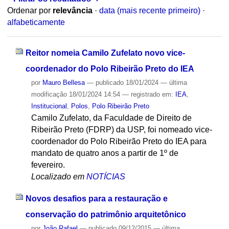
Ordenar por
relevância
·
data (mais recente primeiro)
·
alfabeticamente
Reitor nomeia Camilo Zufelato novo vice-
coordenador do Polo Ribeirão Preto do IEA
por
Mauro Bellesa
—
publicado
18/01/2024
—
última
modificação
18/01/2024 14:54
— registrado em:
IEA
,
Institucional
,
Polos
,
Polo Ribeirão Preto
Camilo Zufelato, da Faculdade de Direito de
Ribeirão Preto (FDRP) da USP, foi nomeado vice-
coordenador do Polo Ribeirão Preto do IEA para
mandato de quatro anos a partir de 1º de
fevereiro.
Localizado em
NOTÍCIAS
Novos desafios para a restauração e
conservação do patrimônio arquitetônico
por
João Rafael
—
publicado
09/12/2015
—
última