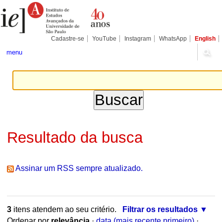
Ir
Ferramentas
Seções
para
Pessoais
o
conteúdo.
|
Cadastre-se
YouTube
Instagram
WhatsApp
English
Ir
para
menu
a
navegação
Resultado da busca
Assinar um RSS sempre atualizado.
3
itens atendem ao seu critério.
Filtrar os resultados
Ordenar por
relevância
·
data (mais recente primeiro)
·