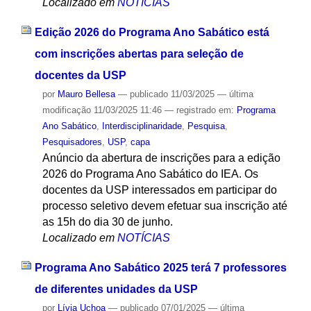
Localizado em
NOTÍCIAS
Edição 2026 do Programa Ano Sabático está
com inscrições abertas para seleção de
docentes da USP
por
Mauro Bellesa
—
publicado
11/03/2025
—
última
modificação
11/03/2025 11:46
— registrado em:
Programa
Ano Sabático
,
Interdisciplinaridade
,
Pesquisa
,
Pesquisadores
,
USP
,
capa
Anúncio da abertura de inscrições para a edição
2026 do Programa Ano Sabático do IEA. Os
docentes da USP interessados em participar do
processo seletivo devem efetuar sua inscrição até
as 15h do dia 30 de junho.
Localizado em
NOTÍCIAS
Programa Ano Sabático 2025 terá 7 professores
de diferentes unidades da USP
por
Lívia Uchoa
—
publicado
07/01/2025
—
última