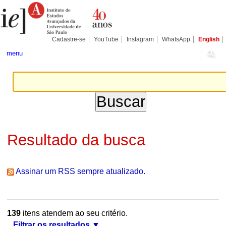
Ir
Ferramentas
Seções
para
Pessoais
o
conteúdo.
|
Cadastre-se
YouTube
Instagram
WhatsApp
English
Ir
para
menu
a
navegação
Resultado da busca
Assinar um RSS sempre atualizado.
139
itens atendem ao seu critério.
Filtrar os resultados