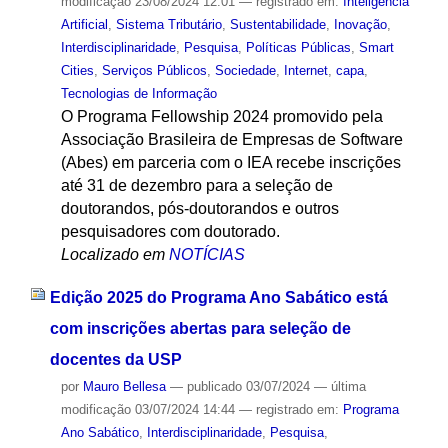
modificação
23/08/2024 12:01
— registrado em:
Inteligência
Artificial
,
Sistema Tributário
,
Sustentabilidade
,
Inovação
,
Interdisciplinaridade
,
Pesquisa
,
Políticas Públicas
,
Smart
Cities
,
Serviços Públicos
,
Sociedade
,
Internet
,
capa
,
Tecnologias de Informação
O Programa Fellowship 2024 promovido pela
Associação Brasileira de Empresas de Software
(Abes) em parceria com o IEA recebe inscrições
até 31 de dezembro para a seleção de
doutorandos, pós-doutorandos e outros
pesquisadores com doutorado.
Localizado em
NOTÍCIAS
Edição 2025 do Programa Ano Sabático está
com inscrições abertas para seleção de
docentes da USP
por
Mauro Bellesa
—
publicado
03/07/2024
—
última
modificação
03/07/2024 14:44
— registrado em:
Programa
Ano Sabático
,
Interdisciplinaridade
,
Pesquisa
,