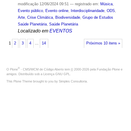
modificação
12/06/2024 09:51
— registrado em:
Música
,
Evento público
,
Evento online
,
Interdisciplinaridade
,
ODS
,
Arte
,
Crise Climática
,
Biodiversidade
,
Grupo de Estudos
Saúde Planetária
,
Saúde Planetária
Localizado em
EVENTOS
1
2
3
4
…
14
Próximos 10 itens »
®
O
Plone
- CMS/WCM de Código Aberto
tem
©
2000-2026 pela
Fundação Plone
e
amigos. Distribuído sob a
Licença GNU GPL
.
This Plone Theme brought to you by
Simples Consultoria
.