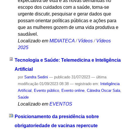
expectativa de vida e as novas demandas no
escopo dos cuidados com a saúde, torna-se
urgente discutir, pesquisar e gerar dados que
possam orientar políticas públicas e ações para
que as mulheres gozem de uma vida produtiva e
saudável.
Localizado em
MIDIATECA
/
Vídeos
/
Vídeos
2025
Tecnologia e Saúde: Telemedicina e Inteligência
Artificial
por
Sandra Sedini
—
publicado
31/07/2023
—
última
modificação
01/09/2023 08:38
— registrado em:
Inteligência
Artificial
,
Evento público
,
Evento online
,
Cátedra Oscar Sala
,
Saúde
Localizado em
EVENTOS
Posicionamento da presidência sobre
obrigatoriedade de vacinas repercute