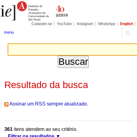
Ir
Ferramentas
Seções
para
Pessoais
o
conteúdo.
|
Cadastre-se
YouTube
Instagram
WhatsApp
English
Ir
para
menu
a
navegação
Resultado da busca
Assinar um RSS sempre atualizado.
361
itens atendem ao seu critério.
Filtrar os resultados