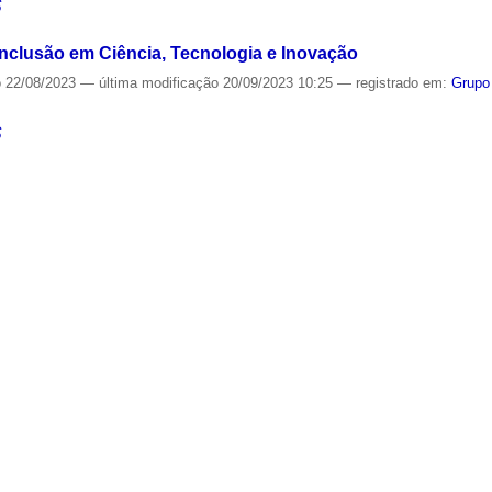
S
Inclusão em Ciência, Tecnologia e Inovação
o
22/08/2023
—
última modificação
20/09/2023 10:25
— registrado em:
Grupo
S
e Descola - A Figuração das Relações: uma Abordagem Ant
o
22/08/2023
—
última modificação
21/09/2023 10:11
— registrado em:
Grupo 
S
o
22/08/2023
—
última modificação
15/09/2023 15:05
— registrado em:
Grupo
Cultura
,
USP
S
scola: Etnologia, Ecologia e Ativismos - Cartografando M
o
22/08/2023
—
última modificação
14/09/2023 16:05
— registrado em:
Grupo