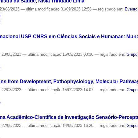
istra da Saúde, Nísia Trindade Lima
23/08/2023
—
última modificação
01/09/2023 12:58
— registrado em:
Evento
l
S
ernacional USP-CNRS em Ciências Sociais e Humanas: Mun
o
23/08/2023
—
última modificação
15/09/2023 08:36
— registrado em:
Grupo
S
ns from Development, Pathophysiology, Molecular Pathways
o
22/08/2023
—
última modificação
15/09/2023 14:07
— registrado em:
Grupo
S
ana Acadêmico-Científica de Investigação Sensório-Percept
o
22/08/2023
—
última modificação
14/09/2023 16:20
— registrado em:
Grupo