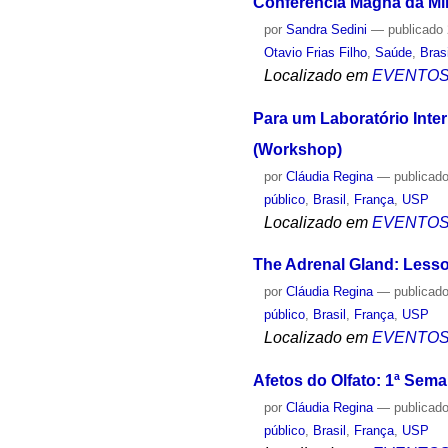
Conferência Magna da Min
por
Sandra Sedini
—
publicado
Otavio Frias Filho
,
Saúde
,
Brasi
Localizado em
EVENTO
Para um Laboratório Int
(Workshop)
por
Cláudia Regina
—
publicad
público
,
Brasil
,
França
,
USP
Localizado em
EVENTO
The Adrenal Gland: Lesso
por
Cláudia Regina
—
publicad
público
,
Brasil
,
França
,
USP
Localizado em
EVENTO
Afetos do Olfato: 1ª Sem
por
Cláudia Regina
—
publicad
público
,
Brasil
,
França
,
USP