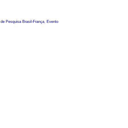
 de Pesquisa Brasil-França
,
Evento
ropológica
de Pesquisa Brasil-França
,
Evento
 de Pesquisa Brasil-França
,
Evento
undos Possíveis
 de Pesquisa Brasil-França
,
Evento