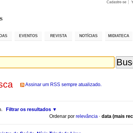
Cadastre-se
Busca
Busca
Avançad
OAS
EVENTOS
REVISTA
NOTÍCIAS
MIDIATECA
sca
Assinar um RSS sempre atualizado.
o.
Filtrar os resultados
Ordenar por
relevância
·
data (mais rec