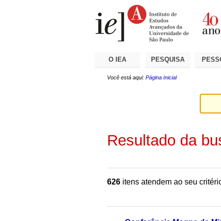
Ir
Ferramentas
Seções
para
Pessoais
o
conteúdo.
|
Ir
para
a
O IEA
PESQUISA
PESS
navegação
Você está aqui:
Página Inicial
Resultado da bu
626
itens atendem ao seu critéri