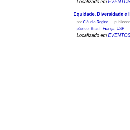
Localizado em
EVENTO
Equidade, Diversidade e 
por
Cláudia Regina
—
publicad
público
,
Brasil
,
França
,
USP
Localizado em
EVENTO
Conferência com Philipp
por
Cláudia Regina
—
publicad
público
,
Brasil
,
França
,
USP
Localizado em
EVENTO
Ensemble da OSUSP
por
Cláudia Regina
—
publicad
público
,
Brasil
,
França
,
Music
,
Localizado em
EVENTO
Conversa com Philippe De
por
Cláudia Regina
—
publicad
público
,
Brasil
,
França
,
USP